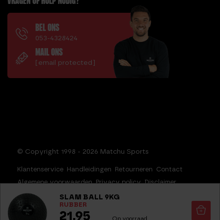
VRAGEN OF HULP NODIG?
BEL ONS
053-4328424
MAIL ONS
[email protected]
© Copyright 1998 - 2026 Matchu Sports
Klantenservice
Handleidingen
Retourneren
Contact
Algemene voorwaarden
Privacy policy
Disclaimer
Sitemap
SLAM BALL 9KG
RUBBER
21,95
Op voorraad