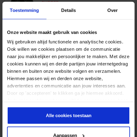
RUBBER
16,95
Toestemming
Details
Over
Op voorraad
Onze website maakt gebruik van cookies
Wij gebruiken altijd functionele en analytische cookies.
Ook willen we cookies plaatsen om de communicatie
SLAM BALL 6KG
naar jou makkelijker en persoonlijker te maken. Met deze
RUBBER
cookies kunnen wij en derde partijen jouw internetgedrag
24,95
binnen en buiten onze website volgen en verzamelen.
Op voorraad
Hiermee passen wij en derden onze website,
advertenties en communicatie aan jouw interesses aan.
Door op 'accepteren' te klikken ga je hiermee akkoord.
Je kunt je cookievoorkeuren altijd weer aanpassen. Lees
SLAM BALL WELKE
er meer over in ons
privacy beleid
.
Alle cookies toestaan
SPIEREN?
Aanpassen