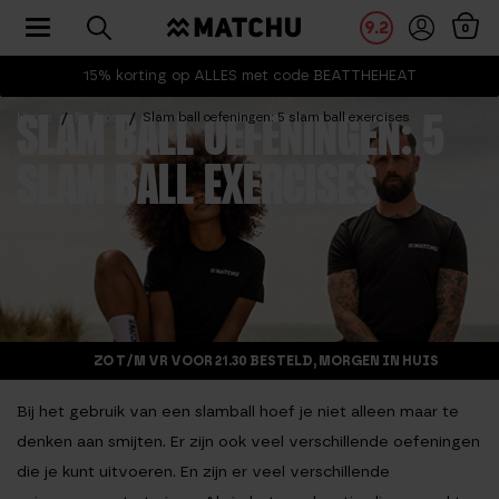
Toggle navigation
9.2
0
15% korting op ALLES met code BEATTHEHEAT
Home
Fit Tips
Slam ball oefeningen: 5 slam ball exercises
SLAM BALL OEFENINGEN: 5
SLAM BALL EXERCISES
ZO T/M VR VOOR 21.30 BESTELD, MORGEN IN HUIS
Bij het gebruik van een slamball hoef je niet alleen maar te
denken aan smijten. Er zijn ook veel verschillende oefeningen
die je kunt uitvoeren. En zijn er veel verschillende