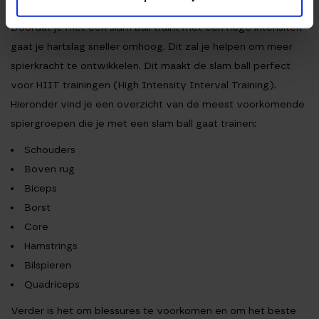
Met een slam ball zijn verschillende spiergroepen te trainen.
Doordat je met een slam ball traint met een hoge intensiteit
gaat je hartslag sneller omhoog. Dit zal je helpen om meer
spierkracht te ontwikkelen. Dit maakt de slam ball perfect
voor HIIT trainingen (High Intensity Interval Training).
Hieronder vind je een overzicht van de meest voorkomende
spiergroepen die je met een slam ball gaat trainen:
Schouders
Boven rug
Biceps
Borst
Core
Hamstrings
Bilspieren
Quadriceps
Verder is het om blessures te voorkomen en om het beste