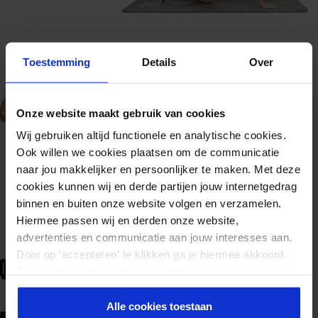
Toestemming
Details
Over
Onze website maakt gebruik van cookies
Wij gebruiken altijd functionele en analytische cookies.
Ook willen we cookies plaatsen om de communicatie
naar jou makkelijker en persoonlijker te maken. Met deze
cookies kunnen wij en derde partijen jouw internetgedrag
binnen en buiten onze website volgen en verzamelen.
Hiermee passen wij en derden onze website,
advertenties en communicatie aan jouw interesses aan.
Door op 'accepteren' te klikken ga je hiermee akkoord.
QUATS
Je kunt je cookievoorkeuren altijd weer aanpassen. Lees
er meer over in ons
privacy beleid
.
Alle cookies toestaan