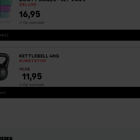
DELUXE
16,95
Op voorraad
iews)
KETTLEBELL 4KG
KUNSTSTOF
19,95
11,95
Op voorraad
ws)