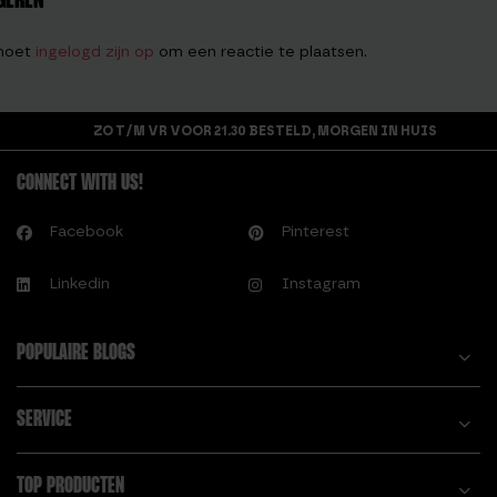
GEREN
moet
ingelogd zijn op
om een reactie te plaatsen.
ZO T/M VR VOOR 21.30 BESTELD, MORGEN IN HUIS
CONNECT WITH US!
Facebook
Pinterest
Linkedin
Instagram
POPULAIRE BLOGS
SERVICE
TOP PRODUCTEN