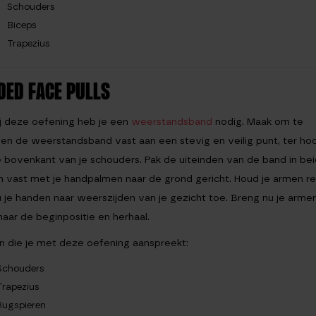
Schouders
Biceps
Trapezius
DED FACE PULLS
j deze oefening heb je een
weerstandsband
nodig. Maak om te
en de weerstandsband vast aan een stevig en veilig punt, ter ho
 bovenkant van je schouders. Pak de uiteinden van de band in be
 vast met je handpalmen naar de grond gericht. Houd je armen r
u je handen naar weerszijden van je gezicht toe. Breng nu je arm
naar de beginpositie en herhaal.
n die je met deze oefening aanspreekt:
Schouders
Trapezius
Rugspieren