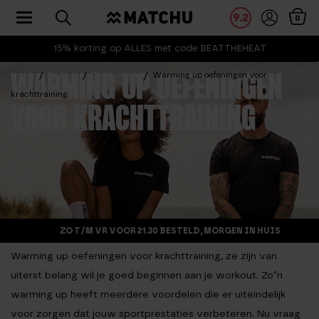
Toggle navigation
9.2
0
15% korting op ALLES met code BEATTHEHEAT
Home
Fit Tips
Oefeningen
Warming up oefeningen voor
WARMING UP OEFENINGEN
krachttraining
VOOR KRACHTTRAINING
ZO T/M VR VOOR 21.30 BESTELD, MORGEN IN HUIS
Warming up oefeningen voor krachttraining, ze zijn van
uiterst belang wil je goed beginnen aan je workout. Zo’n
warming up heeft meerdere voordelen die er uiteindelijk
voor zorgen dat jouw sportprestaties verbeteren. Nu vraag