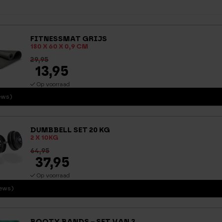
FITNESSMAT GRIJS
180 X 60 X 0,9 CM
29,95
13,95
Op voorraad
iews)
DUMBBELL SET 20 KG
2 X 10KG
64,95
37,95
Op voorraad
iews)
BOOTY BANDS – SET VAN 3