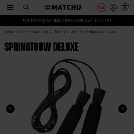
Toggle navigation
9.2
0
15% korting op ALLES met code BEATTHEHEAT
Home
Oefenmaterialen
Springtouwen
Springtouw DeLuxe
SPRINGTOUW DELUXE