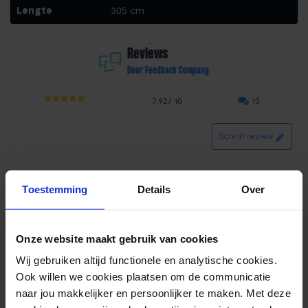
Lengte
305 cm
Reviews
Door Feedback Company
7.92/ 10
13
3.96
out
of 5
Schrijf review
Toestemming
Details
Over
Waardering
leo kunst
–
21-07-2024
1
uit 5
goed product.
Onze website maakt gebruik van cookies
Gewoon een goed product. Makkelijk op lengte te maken.
Wij gebruiken altijd functionele en analytische cookies.
Wel in het begin goed laten uithangen.
Ook willen we cookies plaatsen om de communicatie
naar jou makkelijker en persoonlijker te maken. Met deze