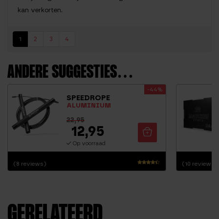
kan verkorten.
1
2
3
4
ANDERE SUGGESTIES…
-44%
SPEEDROPE
ALUMINIUM
22,95
12,95
Op voorraad
(8 reviews)
(10 reviews)
Waarderin
g
4.13
uit 5
GERELATEERD