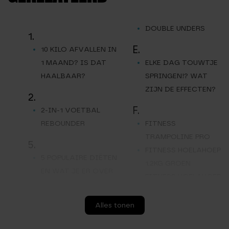
DOUBLE UNDERS
1.
E.
10 KILO AFVALLEN IN
1 MAAND? IS DAT
ELKE DAG TOUWTJE
HAALBAAR?
SPRINGEN!? WAT
ZIJN DE EFFECTEN?
2.
F.
2-IN-1 VOETBAL
REBOUNDER
FITNESS
TRAMPOLINE PRO
5.
FITNESS HOELAHOEP
5 POPULAIRE DIËTEN
1.2KG GROEN
EN WAT JE ER OVER
FITNESS HOELAHOEP
MOET WETEN
1.2KG PAARS
FITNESS HOELAHOEP
A.
Alles tonen
1.5KG ROZE
AEROBIC PUMP SET