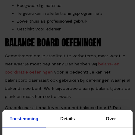
Hoogwaardig materiaal
Te gebruiken in allerlei trainingsprogramma’s
Zowel thuis als professioneel gebruik
Geschikt voor iedereen
BALANCE BOARD OEFENINGEN
Gemotiveerd om je stabiliteit te verbeteren, maar weet je
niet waar je moet beginnen? Dan hebben wij
balans- en
coördinatie oefeningen
voor je bedacht! Je kan het
balansbord daarnaast ook gebruiken bij oefeningen waar je al
bekend mee bent. Werk bijvoorbeeld aan je balans tijdens de
plank en maak hem extra zwaar.
Opzoek naar alternatieven voor het balance board? Dan
vind je op onze
categoriepagina
ook nog diverse balkussens!
Toestemming
Details
Over