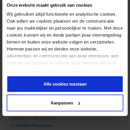
EXTRA INFORMATIE
Onze website maakt gebruik van cookies
Wij gebruiken altijd functionele en analytische cookies.
Afmetingen
42 × 42 × 9 cm
Ook willen we cookies plaatsen om de communicatie
naar jou makkelijker en persoonlijker te maken. Met deze
Kleur
Zwart, Grijs
cookies kunnen wij en derde partijen jouw internetgedrag
Diameter
42 cm
binnen en buiten onze website volgen en verzamelen.
Hiermee passen wij en derden onze website,
advertenties en communicatie aan jouw interesses aan.
Reviews
Door op 'accepteren' te klikken ga je hiermee akkoord.
Door Feedback Company
Je kunt je cookievoorkeuren altijd weer aanpassen. Lees
er meer over in ons
privacy beleid
.
8.32/ 10
20
Alle cookies toestaan
4.16
out
of 5
Schrijf review
Aanpassen
Waardering
Anoniem
–
02-12-2025
1
uit 5