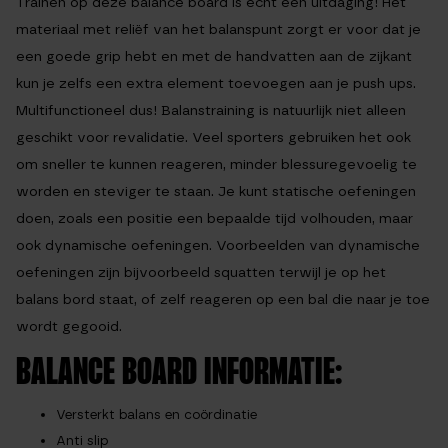
Trainen op deze balance board is écht een uitdaging! Het
materiaal met reliëf van het balanspunt zorgt er voor dat je
een goede grip hebt en met de handvatten aan de zijkant
kun je zelfs een extra element toevoegen aan je push ups.
Multifunctioneel dus! Balanstraining is natuurlijk niet alleen
geschikt voor revalidatie. Veel sporters gebruiken het ook
om sneller te kunnen reageren, minder blessuregevoelig te
worden en steviger te staan. Je kunt statische oefeningen
doen, zoals een positie een bepaalde tijd volhouden, maar
ook dynamische oefeningen. Voorbeelden van dynamische
oefeningen zijn bijvoorbeeld squatten terwijl je op het
balans bord staat, of zelf reageren op een bal die naar je toe
wordt gegooid.
BALANCE BOARD INFORMATIE:
Versterkt balans en coördinatie
Anti slip