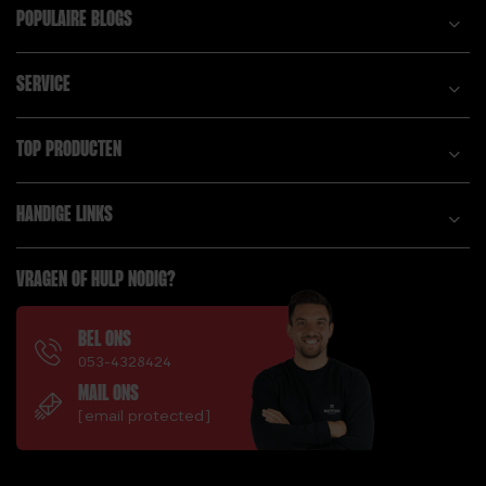
POPULAIRE BLOGS
SERVICE
TOP PRODUCTEN
HANDIGE LINKS
VRAGEN OF HULP NODIG?
BEL ONS
053-4328424
MAIL ONS
[email protected]