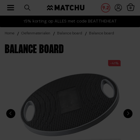
Toggle navigation
9.2
0
15% korting op ALLES met code BEATTHEHEAT
Home
Oefenmaterialen
Balance board
Balance board
BALANCE BOARD
-41%