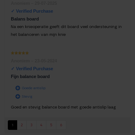
Waarderin
Anoniem
–
29-07-2025
g
1
uit
5
Balans board
Na een knieoperatie geeft dit board veel ondersteuning in
het balanceren van mijn knie
Waardering
Anoniem
–
23-05-2024
1
uit 5
Fijn balance board
Goede antislip
Stevig
Goed en stevig balance board met goede antislip laag
1
2
3
4
5
6