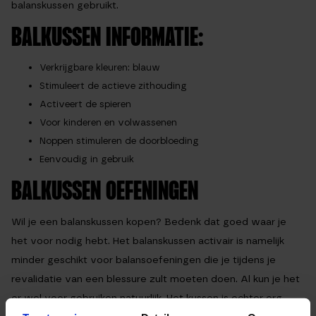
balanskussen gebruikt.
BALKUSSEN INFORMATIE:
Verkrijgbare kleuren: blauw
Stimuleert de actieve zithouding
Activeert de spieren
Voor kinderen en volwassenen
Noppen stimuleren de doorbloeding
Eenvoudig in gebruik
BALKUSSEN OEFENINGEN
Wil je een balanskussen kopen? Bedenk dat goed waar je
het voor nodig hebt. Het balanskussen activair is namelijk
minder geschikt voor balansoefeningen die je tijdens je
revalidatie van een blessure zult moeten doen. Al kun je het
er wel voor gebruiken natuurlijk. Het kussen is echter erg