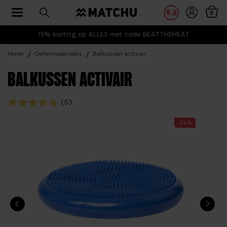
Toggle navigation
9.2
0
15% korting op ALLES met code BEATTHEHEAT
Home
Oefenmaterialen
Balkussen activair
BALKUSSEN ACTIVAIR
(5)
-26%