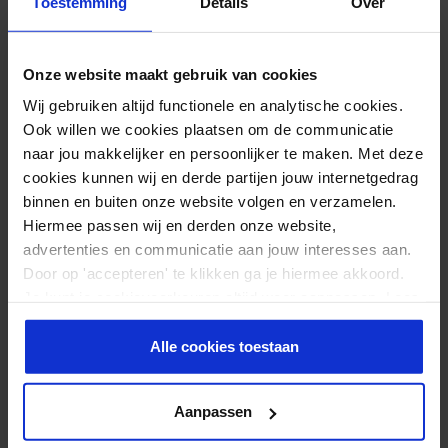
geschikt om een actieve zithouding te bevorderen. Voor
Toestemming
Details
Over
alternatieven, zoals een duurzamere variant of een grotere
variant, kan je kijken op onze
categoriepagina
. Je vind op die
Onze website maakt gebruik van cookies
pagina direct een overzicht met welk balanskussen het
Wij gebruiken altijd functionele en analytische cookies.
beste bij jou past. Misschien kies je wel voor
het balance
Ook willen we cookies plaatsen om de communicatie
board
!
naar jou makkelijker en persoonlijker te maken. Met deze
Wil je toch oefeningen uitvoeren op het balkussen activair?
cookies kunnen wij en derde partijen jouw internetgedrag
Dan kan je kijken naar onze
balans- en coördinatie
binnen en buiten onze website volgen en verzamelen.
Hiermee passen wij en derden onze website,
oefeningen
ter inspiratie. Ook kan je de oefeningen die je al
advertenties en communicatie aan jouw interesses aan.
kent moeilijker maken met behulp van het kussen. Probeer
Door op 'accepteren' te klikken ga je hiermee akkoord.
bijvoorbeeld eens een push up te doen met één of beide
Je kunt je cookievoorkeuren altijd weer aanpassen. Lees
handen op het kussen.
er meer over in ons
privacy beleid
.
Alle cookies toestaan
EXTRA INFORMATIE
Aanpassen
Kleur
Blauw