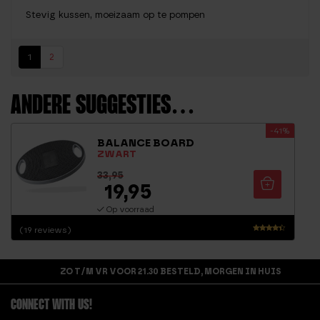
Stevig kussen, moeizaam op te pompen
1
2
ANDERE SUGGESTIES…
-41%
BALANCE BOARD
ZWART
33,95
19,95
Op voorraad
(19 reviews)
Waarderin
g
4.16
ZO T/M VR VOOR 21.30 BESTELD, MORGEN IN HUIS
uit 5
CONNECT WITH US!