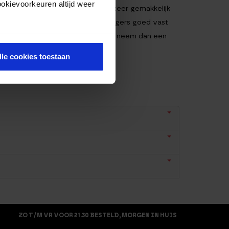
ookievoorkeuren altijd weer
e unders. Ook is dit springtouw zeer gemakkelijk
p van je inbussleutel of je kogellagers goed vast
 aan jouw workout kunt toevoegen, neem dan een
lle cookies toestaan
ZO T/M VR VOOR 21.30 BESTELD, MORGEN IN HUIS