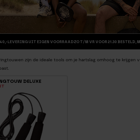
40,-
LEVERING UIT EIGEN VOORRAAD
ZO T/M VR VOOR 21.30 BESTELD, 
ringtouwen zijn de ideale tools om je hartslag omhoog te krijgen v
past.
NGTOUW DELUXE
RT