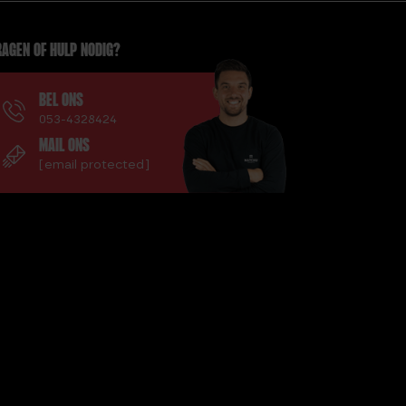
AGEN OF HULP NODIG?
BEL ONS
053-4328424
MAIL ONS
[email protected]