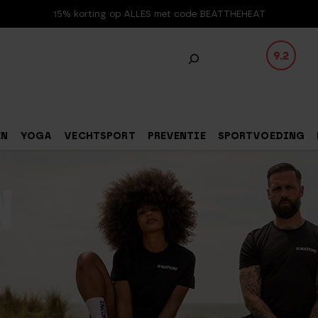
15% korting op ALLES met code BEATTHEHEAT
9.2
EN
YOGA
VECHTSPORT
PREVENTIE
SPORTVOEDING
N