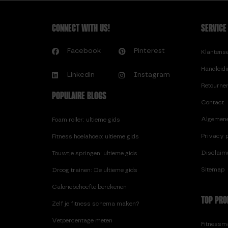
CONNECT WITH US!
SERVICE
Facebook
Pinterest
Klantens
Handleid
Linkedin
Instagram
Retourne
POPULAIRE BLOGS
Contact
Algemen
Foam roller: ultieme gids
Privacy p
Fitness hoelahoep: ultieme gids
Disclaim
Touwtje springen: ultieme gids
Sitemap
Droog trainen: De ultieme gids
Caloriebehoefte berekenen
TOP PRO
Zelf je fitness schema maken?
Vetpercentage meten
Fitnessma