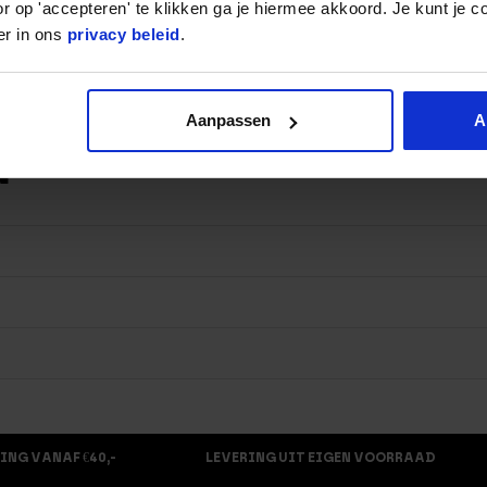
r op 'accepteren' te klikken ga je hiermee akkoord. Je kunt je c
 ook perfect voor het beoefenen van double unders en zelfs tripl
er in ons
privacy beleid
.
leverde inbussleutel. Check voor je eerste keer springen met behul
osstrainers. Meer weten over hoe je een speedrope of ander touw
Aanpassen
A
N
?
ING VANAF €40,-
LEVERING UIT EIGEN VOORRAAD