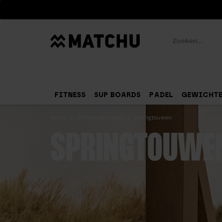
Zoeken
FITNESS
SUP BOARDS
PADEL
GEWICHT
Home
Oefenmaterialen
Springtouwen
SPRINGTOUWE