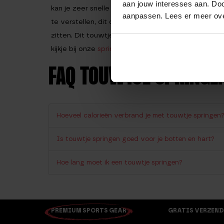
aan jouw interesses aan. Doo
kan je zeer snelle bewegingen maken, en maakt het
aanpassen. Lees er meer ov
te verstellen, dit doe je met behulp van een bijge
zitten. Dit touwtje is ook zeer geschikt voor cr
kijkje bij onze
springtouw oefeningen
pagina.
FAQ TOUWTJE SPRINGE
Hoeveel calorieën verbrand je met touwtje springen
Is touwtje springen goed voor je botten en hart?
Hoe lang moet ik een touwtje springen?
PREMIUM SPORTS GEAR
GRATIS VERZEND