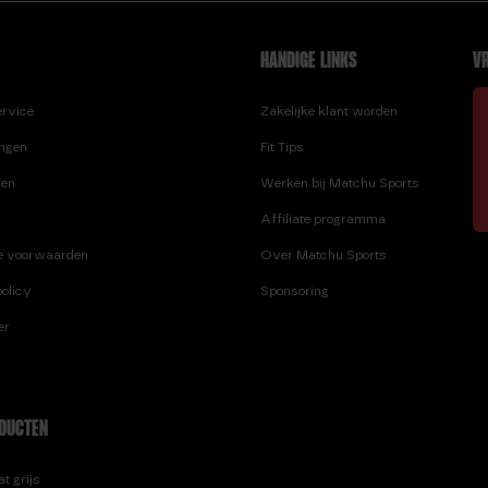
HANDIGE LINKS
VR
ervice
Zakelijke klant worden
ingen
Fit Tips
ren
Werken bij Matchu Sports
Affiliate programma
e voorwaarden
Over Matchu Sports
olicy
Sponsoring
er
DUCTEN
t grijs