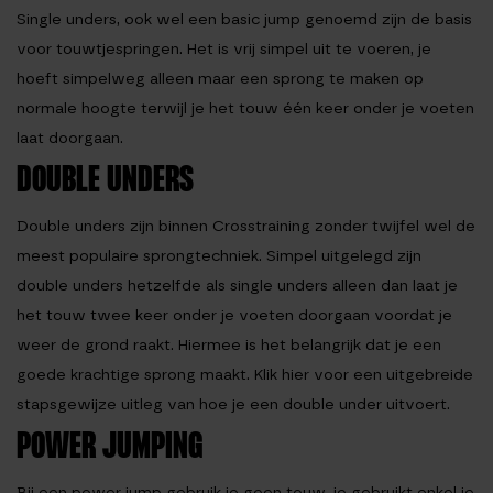
Single unders, ook wel een basic jump genoemd zijn de basis
voor touwtjespringen. Het is vrij simpel uit te voeren, je
hoeft simpelweg alleen maar een sprong te maken op
normale hoogte terwijl je het touw één keer onder je voeten
laat doorgaan.
DOUBLE UNDERS
Double unders zijn binnen Crosstraining zonder twijfel wel de
meest populaire sprongtechniek. Simpel uitgelegd zijn
double unders hetzelfde als single unders alleen dan laat je
het touw twee keer onder je voeten doorgaan voordat je
weer de grond raakt. Hiermee is het belangrijk dat je een
goede krachtige sprong maakt. Klik hier voor een uitgebreide
stapsgewijze uitleg van hoe je een double under uitvoert.
POWER JUMPING
Bij een power jump gebruik je geen touw, je gebruikt enkel je