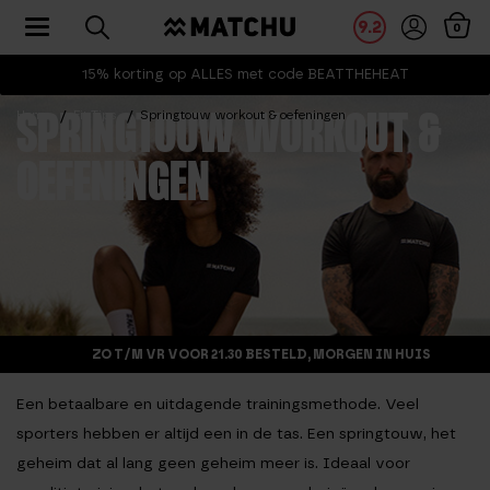
Toggle navigation
9.2
0
15% korting op ALLES met code BEATTHEHEAT
Home
Fit Tips
Springtouw workout & oefeningen
SPRINGTOUW WORKOUT &
OEFENINGEN
ZO T/M VR VOOR 21.30 BESTELD, MORGEN IN HUIS
Een betaalbare en uitdagende trainingsmethode. Veel
sporters hebben er altijd een in de tas. Een springtouw, het
geheim dat al lang geen geheim meer is. Ideaal voor