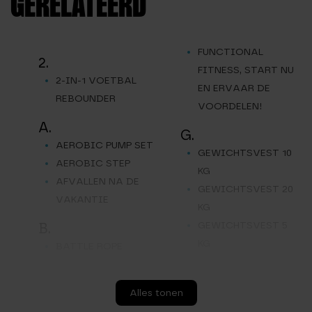
GERELATEERD
FUNCTIONAL
2.
FITNESS, START NU
2-IN-1 VOETBAL
EN ERVAAR DE
REBOUNDER
VOORDELEN!
A.
G.
AEROBIC PUMP SET
GEWICHTSVEST 10
AEROBIC STEP
KG
AFVALLEN NA DE
GEWICHTSVEST 20
VAKANTIE
KG
GEWICHTSVEST 5
B.
KG
BATTLE ROPE
GYMRINGEN –
C.
TURNRINGEN
CALISTHENICS
Alles tonen
H.
VOORDELEN,