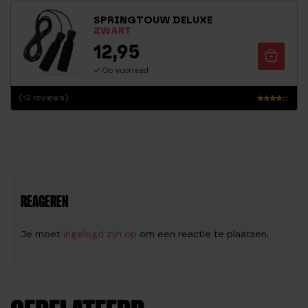
4.13
SPRINGTOUW DELUXE
uit 5
ZWART
12,95
Op voorraad
(12 reviews)
Waarder
ing
3.96
uit 5
REAGEREN
Je moet
ingelogd zijn op
om een reactie te plaatsen.