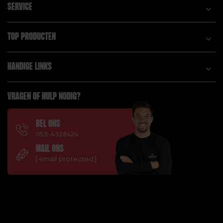
SERVICE
TOP PRODUCTEN
HANDIGE LINKS
VRAGEN OF HULP NODIG?
BEL ONS
053-4328424
MAIL ONS
[email protected]