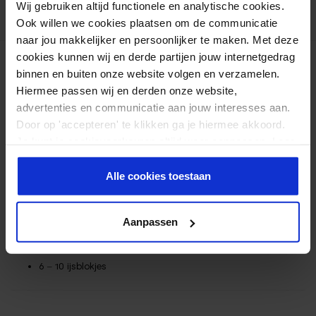
Wij gebruiken altijd functionele en analytische cookies.
comments!
Ook willen we cookies plaatsen om de communicatie
naar jou makkelijker en persoonlijker te maken. Met deze
cookies kunnen wij en derde partijen jouw internetgedrag
Ingrediënten
binnen en buiten onze website volgen en verzamelen.
Bereiding
Hiermee passen wij en derden onze website,
Voedingswaarden
advertenties en communicatie aan jouw interesses aan.
Door op 'accepteren' te klikken ga je hiermee akkoord.
INGREDIËNTEN
Je kunt je cookievoorkeuren altijd weer aanpassen. Lees
er meer over in ons
privacy beleid
.
250 ml amandelmelk
Alle cookies toestaan
1 banaan, in stukjes en bevroren
1,5 scoop
vanille eiwitpoeder
Aanpassen
2 eetlepels Griekse yoghurt
1 sinaasappel, gepeld en van pitten ontdaan
6 – 10 ijsblokjes