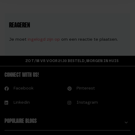
REAGEREN
Je moet
ingelogd zijn op
om een reactie te plaatsen.
ZO T/M VR VOOR 21.30 BESTELD, MORGEN IN HUIS
CONNECT WITH US!
Facebook
Pinterest
Linkedin
Instagram
POPULAIRE BLOGS