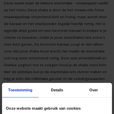
Deze week staat de lekkere eiwitshake – sinaasappel vanille
op het menu. Deze shake is door de het smaakvolle frisse
sinaasappelsap ontzettend licht en fruitig, maar wordt door
de banaan en het eiwitpoeder tegelijk heerlijk romig. Het is
eigenlijk altijd goed om een bevroren banaan in stukjes in je
vriezer te bewaren, zodat je jouw eiwitshakes iets extra’s
mee kunt geven. De bevroren banaan zorgt er niet alleen
voor dat jouw shake koud wordt, het maakt de eiwitshake
ook nog eens ontzettend romig. Door wat amandelmelk en
Griekse yoghurt toe te voegen houd je de shake mooi licht.
Met de ijsblokjes kun je de eiwitshake iets dunner maken en
krijg je écht dat milkshake gevoel. In de voedingswaarden
zijn we uitgegaan van één portie, maar je kunt dit recept
Toestemming
Details
Over
prima in twee glazen uitschenken en allebei een flinke shake
drinken. Het is dan helemaal leuk als je de glazen versiert met
een klein schijfje sinaasappel. Het oog wil ook wat natuurlijk!
Onze website maakt gebruik van cookies
Wat vind jij van deze eiwitshake? We lezen het graag in de