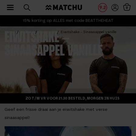
Toggle navigation
9.2
0
15% korting op ALLES met code BEATTHEHEAT
Home
Fit Tips
Recepten
Eiwitshake – Sinaasappel vanille
EIWITSHAKE –
SINAASAPPEL VANILLE
ZO T/M VR VOOR 21.30 BESTELD, MORGEN IN HUIS
Geef een frisse draai aan je eiwitshake met verse
sinaasappel!