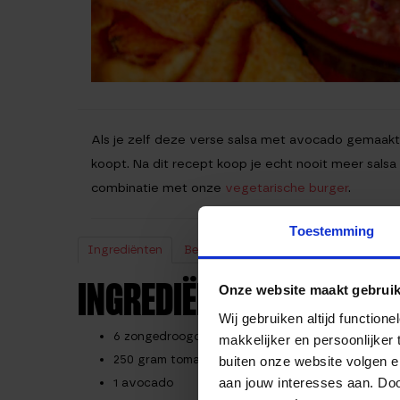
Als je zelf deze verse salsa met avocado gemaakt h
koopt. Na dit recept koop je echt nooit meer salsa u
combinatie met onze
vegetarische burger
.
Toestemming
Ingrediënten
Bereiding
Voedingswaarden
INGREDIËNTEN
Onze website maakt gebruik
Wij gebruiken altijd functio
6 zongedroogde tomaat partjes (in olie)
makkelijker en persoonlijker
250 gram tomaten
buiten onze website volgen 
aan jouw interesses aan. Doo
1 avocado