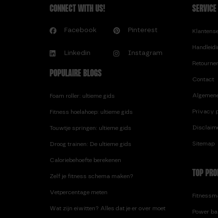
CONNECT WITH US!
SERVICE
Facebook
Pinterest
Klantens
Handleid
Linkedin
Instagram
Retourne
POPULAIRE BLOGS
Contact
Algemen
Foam roller: ultieme gids
Privacy p
Fitness hoelahoep: ultieme gids
Disclaim
Touwtje springen: ultieme gids
Sitemap
Droog trainen: De ultieme gids
Caloriebehoefte berekenen
TOP PRO
Zelf je fitness schema maken?
Vetpercentage meten
Fitnessma
Wat zijn eiwitten? Alles dat je er over moet
Power ba