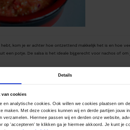
ebt, kom je er achter hoe ontzettend makkelijk het is en hoe veel
it een potje. De salsa is het ideale bijgerecht voor nachos of om je 
Details
 van cookies
nele en analytische cookies. Ook willen we cookies plaatsen om 
 te maken. Met deze cookies kunnen wij en derde partijen jouw i
en verzamelen. Hiermee passen wij en derden onze website, adv
r op 'accepteren' te klikken ga je hiermee akkoord. Je kunt je c