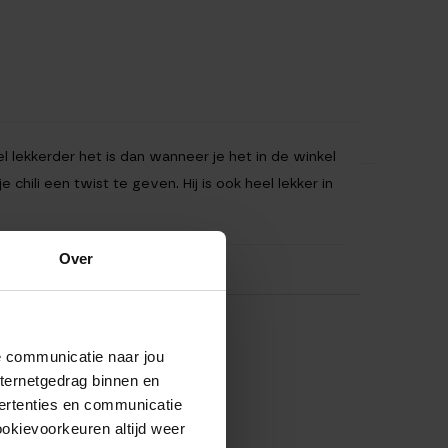
 lekkerder het is dan wanneer je het in de winkel
chili een twist te geven. Hij is ook heel lekker in
Over
de communicatie naar jou
nternetgedrag binnen en
ertenties en communicatie
ookievoorkeuren altijd weer