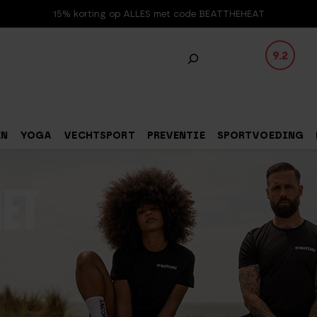
15% korting op ALLES met code BEATTHEHEAT
9.2
EN
YOGA
VECHTSPORT
PREVENTIE
SPORTVOEDING
MET