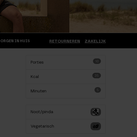
MORGEN IN HUIS
RETOURNEREN
ZAKELIJK
10
Porties
35
Kcal
5
Minuten
Noot/pinda
Vegetarisch