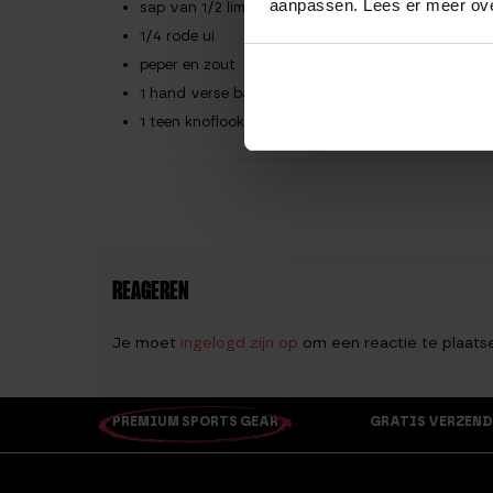
aanpassen. Lees er meer ov
sap van 1/2 limoen
1/4 rode ui
peper en zout
1 hand verse basilicum
1 teen knoflook
REAGEREN
Je moet
ingelogd zijn op
om een reactie te plaats
PREMIUM SPORTS GEAR
GRATIS VERZEND