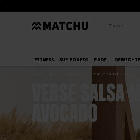
Zoeken
FITNESS
SUP BOARDS
PADEL
GEWICHT
Home
Fit Tips
Recepten
Verse salsa met avocado
VERSE SALSA 
AVOCADO