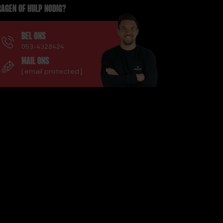
AGEN OF HULP NODIG?
BEL ONS
053-4328424
MAIL ONS
[email protected]