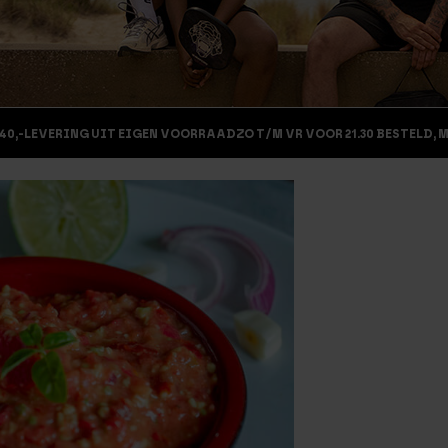
40,-
LEVERING UIT EIGEN VOORRAAD
ZO T/M VR VOOR 21.30 BESTELD, 