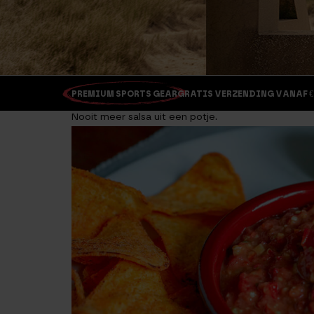
PREMIUM SPORTS GEAR
GRATIS VERZENDING VANAF €
Nooit meer salsa uit een potje.