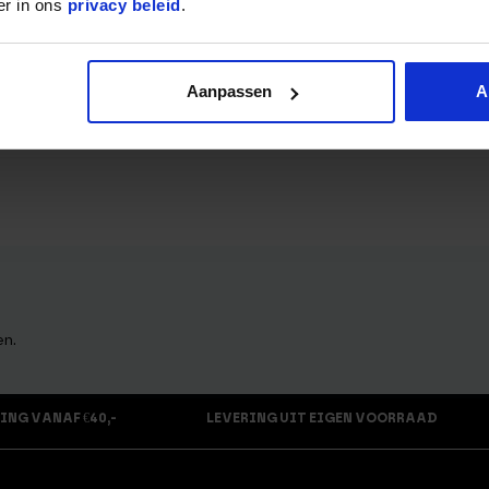
er in ons
privacy beleid
.
Aanpassen
A
en.
ING VANAF €40,-
LEVERING UIT EIGEN VOORRAAD