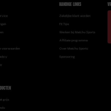
HANDIGE LINKS
VR
ervice
Zakelijke klant worden
ingen
Fit Tips
ren
Werken bij Matchu Sports
Affiliate programma
e voorwaarden
Over Matchu Sports
olicy
Sponsoring
er
DUCTEN
t grijs
nds