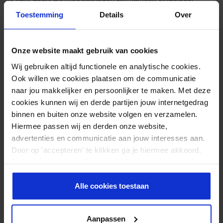
Toestemming
Details
Over
EXTRA INFORMATIE
Onze website maakt gebruik van cookies
Afmetingen
75 × 75 cm
Wij gebruiken altijd functionele en analytische cookies.
Ook willen we cookies plaatsen om de communicatie
Diameter
75cm
naar jou makkelijker en persoonlijker te maken. Met deze
Gewicht
1.3kg
cookies kunnen wij en derde partijen jouw internetgedrag
binnen en buiten onze website volgen en verzamelen.
Hiermee passen wij en derden onze website,
Reviews
advertenties en communicatie aan jouw interesses aan.
Door Feedback Company
Door op 'accepteren' te klikken ga je hiermee akkoord.
Je kunt je cookievoorkeuren altijd weer aanpassen. Lees
9.34/ 10
27
er meer over in ons
privacy beleid
.
4.67
out of
5
Alle cookies toestaan
Schrijf review
Aanpassen