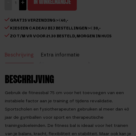
-
+
IN WINKELMANDJE
75cm
aantal
GRATIS VERZENDING > €40,-
KIES EEN CADEAU BIJ BESTELLINGEN > € 30,-
ZO T/M VR VOOR 21.30 BESTELD, MORGEN IN HUIS
Beschrijving
Extra informatie
Beoordelingen (27)
BESCHRIJVING
Gebruik de fitnessbal 75 cm voor het toevoegen van een
instabiele factor aan je training of tijdens revalidatie.
Sportscholen en fysiotherapeuten gebruiken al meer dan 40
jaar de gymballen voor sport en therapeutische
trainingsdoeleinden. De fitness bal is ideaal voor het trainen
van je balans, kracht, flexibiliteit en stabiliteit. Maar ook kan je