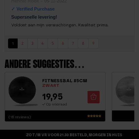
Hennie Rook
–
05-11-2022
1
uit 5
Supersnelle levering!
Voldoet aan mijn verwachtingen. Kwaliteit prima.
1
2
3
4
5
6
7
8
9
ANDERE SUGGESTIES…
FITNESSBAL 85CM
ZWART
19,95
Op voorraad
(18 reviews)
Waardering
4.69
uit 5
ZO T/M VR VOOR 21.30 BESTELD, MORGEN IN HUIS