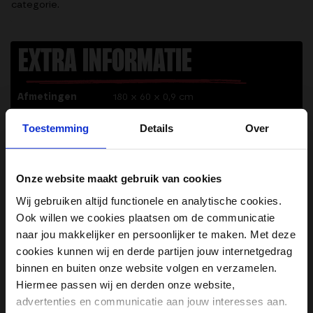
categorie.
EXTRA INFORMATIE
Afmetingen
180 x 60 x 0,9 cm
Kleur
Grijs
Toestemming
Details
Over
Lengte
180 cm
Breedte
60 cm
Onze website maakt gebruik van cookies
Dikte
0,9 cm
Wij gebruiken altijd functionele en analytische cookies.
Ook willen we cookies plaatsen om de communicatie
naar jou makkelijker en persoonlijker te maken. Met deze
Reviews
cookies kunnen wij en derde partijen jouw internetgedrag
Door Feedback Company
binnen en buiten onze website volgen en verzamelen.
Hiermee passen wij en derden onze website,
9.08/ 10
62
advertenties en communicatie aan jouw interesses aan.
4.54
out