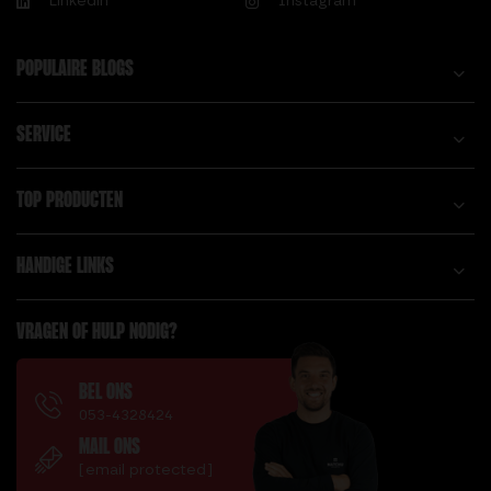
Linkedin
Instagram
KG
C.
HEXA DUMBBELL 15
POPULAIRE BLOGS
CALISTHENICS
KG
VOORDELEN,
HEXA DUMBBELL 17,5
WAAROM JE ERMEE
KG
SERVICE
MOET BEGINNEN!
HEXA DUMBBELL 20
COOKIE PROTEIN
KG
TOP PRODUCTEN
BAR – THT: 15-04-
HEXA DUMBBELL 5
2026
KG
HANDIGE LINKS
COOKIE PROTEIN
HEXA DUMBBELL 7,5
BARS | 24-PACK –
KG
THT: 15-04-2026
VRAGEN OF HULP NODIG?
HI-TEMP BUMPER
PLATE 10 KG
D.
HI-TEMP BUMPER
BEL ONS
DE VOORDELEN VAN
053-4328424
PLATE 15 KG
HET VERBETEREN
MAIL ONS
HI-TEMP BUMPER
VAN KNIJPKRACHT
[email protected]
PLATE 20 KG
DIT ZIJN DE 4