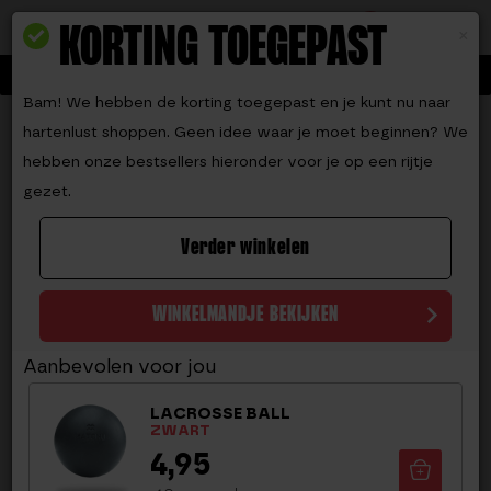
Toggle navigation
9.2
KORTING TOEGEPAST
0
×
15% korting op ALLES met code BEATTHEHEAT
Bam! We hebben de korting toegepast en je kunt nu naar
Home
Oefenmaterialen
Fitnessmatten
Fitnessmat grijs
hartenlust shoppen. Geen idee waar je moet beginnen? We
FITNESSMAT GRIJS
hebben onze bestsellers hieronder voor je op een rijtje
gezet.
(
62
reviews)
Waardering
61
Verder winkelen
-53%
4.54
op 5
gebaseerd
op
klantbeoord
WINKELMANDJE BEKIJKEN
elingen
Aanbevolen voor jou
LACROSSE BALL
ZWART
4,95