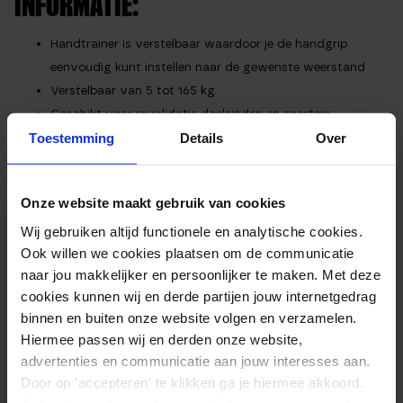
INFORMATIE:
Handtrainer is verstelbaar waardoor je de handgrip
eenvoudig kunt instellen naar de gewenste weerstand
Verstelbaar van 5 tot 165 kg
Geschikt voor revalidatie doeleinden en sporters
Toestemming
Details
Over
Lichtgewicht hoogwaardig materiaal
Handtrainer ligt zeer comfortabel in de hand
Merk: Matchu Sports
Onze website maakt gebruik van cookies
Goede kwaliteit
Wij gebruiken altijd functionele en analytische cookies.
Ook willen we cookies plaatsen om de communicatie
EXTRA INFORMATIE
naar jou makkelijker en persoonlijker te maken. Met deze
cookies kunnen wij en derde partijen jouw internetgedrag
binnen en buiten onze website volgen en verzamelen.
Weerstandsniveau
5 – 165 kg
Hiermee passen wij en derden onze website,
Kleur
Zwart
advertenties en communicatie aan jouw interesses aan.
Door op 'accepteren' te klikken ga je hiermee akkoord.