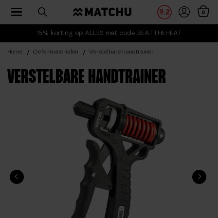
Toggle navigation
9.2
0
15% korting op ALLES met code BEATTHEHEAT
Home
Oefenmaterialen
Verstelbare handtrainer
VERSTELBARE HANDTRAINER