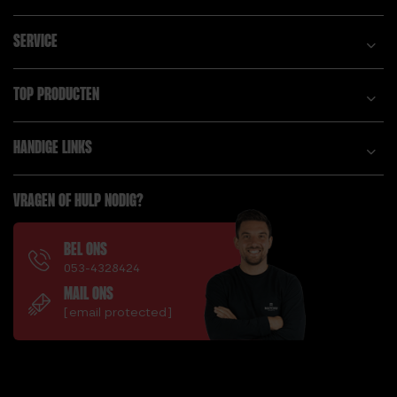
SERVICE
TOP PRODUCTEN
HANDIGE LINKS
VRAGEN OF HULP NODIG?
BEL ONS
053-4328424
MAIL ONS
[email protected]