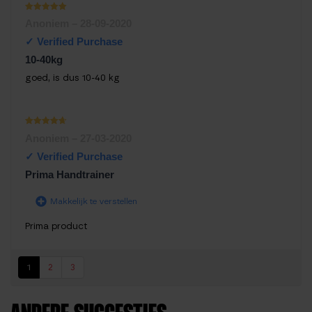
Waardering
Anoniem
–
28-09-2020
1
uit 5
10-40kg
goed, is dus 10-40 kg
Waarderin
Anoniem
–
27-03-2020
g
1
uit
5
Prima Handtrainer
Makkelijk te verstellen
Prima product
1
2
3