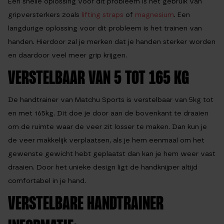
Een snelle oplossing voor dit probleem is het gebruik van
gripversterkers zoals
lifting straps
of
magnesium
. Een
langdurige oplossing voor dit probleem is het trainen van
handen. Hierdoor zal je merken dat je handen sterker worden
en daardoor veel meer grip krijgen.
VERSTELBAAR VAN 5 TOT 165 KG
De handtrainer van Matchu Sports is verstelbaar van 5kg tot
en met 165kg. Dit doe je door aan de bovenkant te draaien
om de ruimte waar de veer zit losser te maken. Dan kun je
de veer makkelijk verplaatsen, als je hem eenmaal om het
gewenste gewicht hebt geplaatst dan kan je hem weer vast
draaien. Door het unieke design ligt de handknijper altijd
comfortabel in je hand.
VERSTELBARE HANDTRAINER