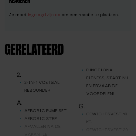
REAGEREN
Je moet
ingelogd zijn op
om een reactie te plaatsen.
GERELATEERD
FUNCTIONAL
2.
FITNESS, START NU
2-IN-1 VOETBAL
EN ERVAAR DE
REBOUNDER
VOORDELEN!
A.
G.
AEROBIC PUMP SET
GEWICHTSVEST 10
AEROBIC STEP
KG
AFVALLEN NA DE
GEWICHTSVEST 20
VAKANTIE