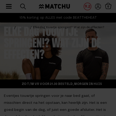
Toggle navigation
9.2
0
15% korting op ALLES met code BEATTHEHEAT
Home
Fit Tips
Elke dag touwtje springen!? Wat zijn de effecten?
ELKE DAG TOUWTJE
SPRINGEN!? WAT ZIJN DE
EFFECTEN?
ZO T/M VR VOOR 21.30 BESTELD, MORGEN IN HUIS
Eventjes touwtje springen voor je naar bed gaat, of
misschien direct na het opstaan, kan heerlijk zijn. Het is een
goed begin van de dag, of juist een goede afsluiter. Het is