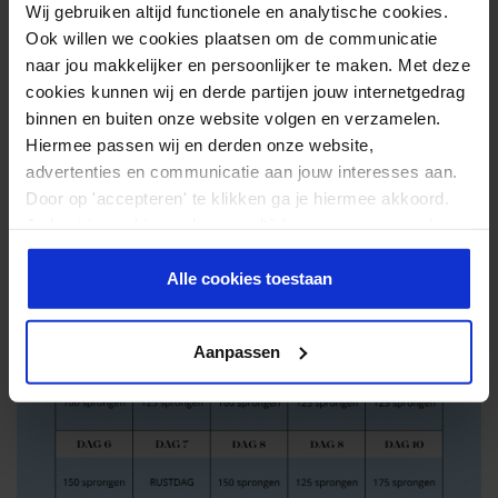
Wij gebruiken altijd functionele en analytische cookies.
heeft op jouw lichaam!
Ook willen we cookies plaatsen om de communicatie
Op het internet zijn vele 30-day challenges te vinden en je
naar jou makkelijker en persoonlijker te maken. Met deze
zou elke maand een nieuwe kunnen proberen. Voor deze
cookies kunnen wij en derde partijen jouw internetgedrag
maand hebben wij al een challenge voor je gemaakt, dat
binnen en buiten onze website volgen en verzamelen.
Hiermee passen wij en derden onze website,
scheelt weer zoekwerk! Echter bevat de 30-day challenge
advertenties en communicatie aan jouw interesses aan.
wel rustdagen.
Door op 'accepteren' te klikken ga je hiermee akkoord.
Je kunt je cookievoorkeuren altijd weer aanpassen. Lees
er meer over in ons
privacy beleid
.
Alle cookies toestaan
Aanpassen