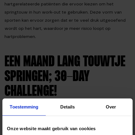
hartgerelateerde patiënten die ervoor kiezen om het
springtouw in hun work-out te gebruiken. Deze vorm van
sporten kan ervoor zorgen dat er te veel druk uitgeoefend
wordt op het hart, waardoor je meer risico loopt op
hartproblemen.
EEN MAAND LANG TOUWTJE
SPRINGEN; 30-DAY
CHALLENGE!
Wil je dan toch elke dag touwtje springen? Dan kan je het
Toestemming
Details
Over
beste eerst beginnen met een 30-day challenge. Een maand
lang springen is een heel goede manier om erachter te
Onze website maakt gebruik van cookies
komen of dit dé workout voor jou is én welke effecten het