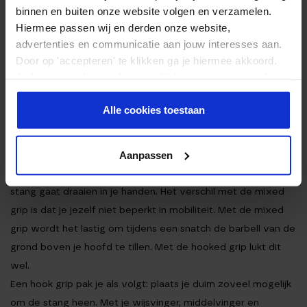
binnen en buiten onze website volgen en verzamelen.
Hiermee passen wij en derden onze website,
advertenties en communicatie aan jouw interesses aan.
Door op 'accepteren' te klikken ga je hiermee akkoord.
Je kunt je cookievoorkeuren altijd weer aanpassen. Lees
er meer over in ons
privacy beleid
.
Alle cookies toestaan
Waarschijnlijk de minst bekende grip uit dit rijtje is de hook
grip. Deze grip kan gebruikt worden voor power cleans en
Aanpassen
snatches bijvoorbeeld. Met deze grip voorkom je dat de
stang gaat draaien in je handen. Het verschil met de mixed
grip is dat je jezelf niet beperkt in mobiliteit. Met de mixed
grip wordt het lastig om tijdens een snatch de barbell van de
grond boven je hoofd te tillen. Met de hooked grip lukt dit
wel.
Een hook grip pak je als volgt: plaats je duim zoveel mogelijk
om de stang heen. Met je wijsvinger, middelvinger en