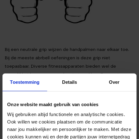
Bij een neutrale grip wijzen de handpalmen naar elkaar toe.
Bij de meeste abrbell oefeningen is deze grip niet
toepasbaar. Diverse fitnessapparaten bieden wel de
mogelijkheid om een neutrale grip te pakken. Deze grip
Toestemming
Details
Over
wordt voornamelijk gebruikt voor hammer curls. Deze
dumbbell oefening spreekt de onderarmen meer aan dan
gewone bicep curls. Met de dumbbell bench press kun je
Onze website maakt gebruik van cookies
deze grip ook gebruiken. Je haalt zo wat spanning van de
Wij gebruiken altijd functionele en analytische cookies.
schouders tijdens deze borstoefening.
Ook willen we cookies plaatsen om de communicatie
HOOK GRIP
naar jou makkelijker en persoonlijker te maken. Met deze
cookies kunnen wij en derde partijen jouw internetgedrag