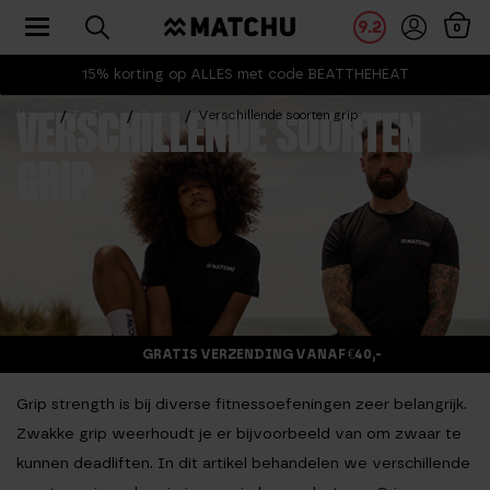
Toggle navigation
9.2
0
15% korting op ALLES met code BEATTHEHEAT
Home
Fit Tips
Feiten
Verschillende soorten grip
VERSCHILLENDE SOORTEN
GRIP
GRATIS VERZENDING VANAF €40,-
Grip strength is bij diverse fitnessoefeningen zeer belangrijk.
Zwakke grip weerhoudt je er bijvoorbeeld van om zwaar te
kunnen deadliften. In dit artikel behandelen we verschillende