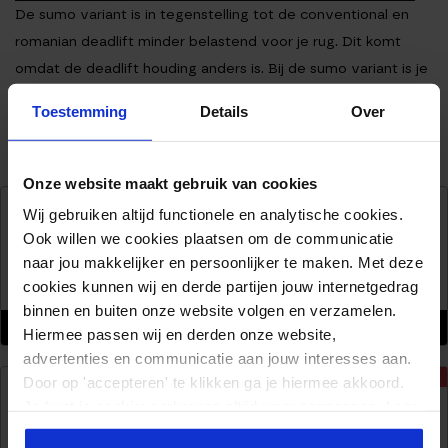
De sumo variant is in tegenstelling tot de conventional en
romanian deadlift minder belastend voor je rug. Dit komt
omdat de deadlift houding anders is. Bij de sumo variant is je
romp meer verticaal, waardoor je benen meer speling
Toestemming
Details
Over
kunnen opvangen.
Onze website maakt gebruik van cookies
HI-TEMP BUMPER PLATE 10 KG
Wij gebruiken altijd functionele en analytische cookies.
2 STUKS
Ook willen we cookies plaatsen om de communicatie
94,95
naar jou makkelijker en persoonlijker te maken. Met deze
cookies kunnen wij en derde partijen jouw internetgedrag
Op voorraad
binnen en buiten onze website volgen en verzamelen.
(1 reviews)
Hiermee passen wij en derden onze website,
Waarderin
advertenties en communicatie aan jouw interesses aan.
g
-27%
5.00
Door op 'accepteren' te klikken ga je hiermee akkoord.
KETTLEBELL 8KG
uit 5
Je kunt je cookievoorkeuren altijd weer aanpassen. Lees
KUNSTSTOF
er meer over in ons
privacy beleid
.
29,95