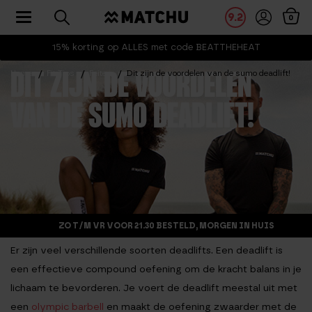
Toggle navigation
9.2
0
15% korting op ALLES met code BEATTHEHEAT
Home
Fit Tips
Feiten
Dit zijn de voordelen van de sumo deadlift!
DIT ZIJN DE VOORDELEN
VAN DE SUMO DEADLIFT!
ZO T/M VR VOOR 21.30 BESTELD, MORGEN IN HUIS
Er zijn veel verschillende soorten deadlifts. Een deadlift is
een effectieve compound oefening om de kracht balans in je
lichaam te bevorderen. Je voert de deadlift meestal uit met
een
olympic barbell
en maakt de oefening zwaarder met de