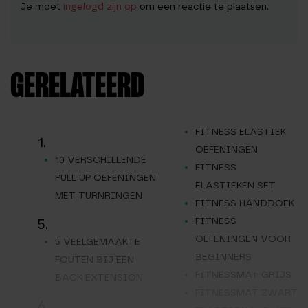
Je moet
ingelogd zijn op
om een reactie te plaatsen.
GERELATEERD
FITNESS ELASTIEK
1.
OEFENINGEN
10 VERSCHILLENDE
FITNESS
PULL UP OEFENINGEN
ELASTIEKEN SET
MET TURNRINGEN
FITNESS HANDDOEK
FITNESS
5.
OEFENINGEN VOOR
5 VEELGEMAAKTE
BEGINNERS
FOUTEN BIJ EEN
FITNESSMAT GRIJS
BACK EXTENSION
FITNESSMAT ZWART
6.