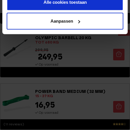
21,95
Alle cookies toestaan
Op voorraad
(1 reviews)
Aanpassen
Waarderin
g
-17%
5.00
OLYMPIC BARBELL 20 KG
uit 5
TOT 680 KG
299,95
249,95
Op voorraad
POWER BAND MEDIUM (32 MM)
15 - 37 KG
16,95
Op voorraad
(11 reviews)
Waarder