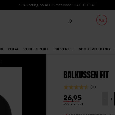
15% korting op ALLES met code BEATTHEHEAT
9.2
EN
YOGA
VECHTSPORT
PREVENTIE
SPORTVOEDING
T
BALKUSSEN FIT
(3)
26,95
Balkuss
-
FIT
Op voorraad
aantal