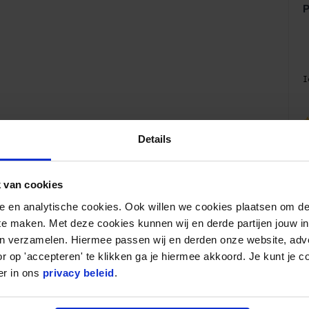
P
I
W
G
Details
5
4
 van cookies
z
nele en analytische cookies. Ook willen we cookies plaatsen om 
 te maken. Met deze cookies kunnen wij en derde partijen jouw i
 je het voor nodig hebt. Het balanskussen FIT is
en verzamelen. Hiermee passen wij en derden onze website, adv
W
A
ie doeleinden. Mocht je op zoek zijn naar een
r op 'accepteren' te klikken ga je hiermee akkoord. Je kunt je c
1
er in ons
privacy beleid
.
ruikt, kun je ook eens kijken naar ons
balkussen
5
en voor een actieve zit natuurlijk.
T