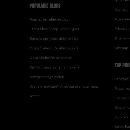
POPULAIRE BLOGS
Contact
Algemen
Foam roller: ultieme gids
Privacy p
Fitness hoelahoep: ultieme gids
Disclaim
Touwtje springen: ultieme gids
Sitemap
Droog trainen: De ultieme gids
Caloriebehoefte berekenen
TOP PRO
Zelf je fitness schema maken?
Vetpercentage meten
Fitnessma
Wat zijn eiwitten? Alles dat je er over moet
Power ba
weten.
Lacrosse 
Gewichts
Plyo box
Booty ban