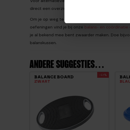
Voor alternatieven, zoals een groter kussen, kan j
direct een overzicht van het kussen dat het beste b
Om je op weg te helpen hebben we alvast wat sta
oefeningen vind je bij onze
balans- en coördinatie
je al bekend mee bent zwaarder maken. Doe bijvo
balanskussen.
ANDERE SUGGESTIES…
-41%
BALANCE BOARD
BAL
ZWART
BLA