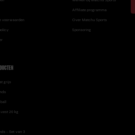
Affiliate programma
e voorwaarden
Over Matchu Sports
olicy
Sponsoring
er
DUCTEN
t grijs
nds
ball
vest 20 kg
ds – Set van 3