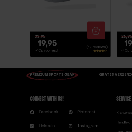
33,95
26,9
19,95
19
(19 reviews)
Op voorraad
Op v
Waarderin
g
4.16
uit 5
PREMIUM SPORTS GEAR
GRATIS VERZEND
CONNECT WITH US!
SERVICE
Facebook
Pinterest
Klantens
Handleid
Linkedin
Instagram
Retourne