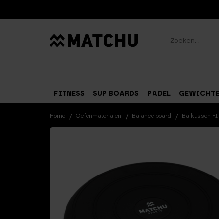
Zoeken
FITNESS
SUP BOARDS
PADEL
GEWICHT
Home
Oefenmaterialen
Balance board
Balkussen FI