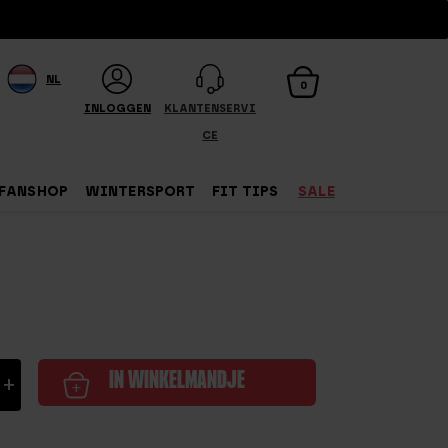
NL
0
INLOGGEN
KLANTENSERVI
CE
FANSHOP
WINTERSPORT
FIT TIPS
SALE
en
+
IN WINKELMANDJE