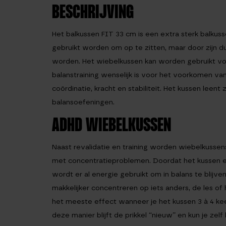
BESCHRIJVING
Het
balkussen FIT 33 cm
is een extra sterk balkus
gebruikt worden om op te zitten, maar door zijn 
worden. Het wiebelkussen kan worden gebruikt vo
balanstraining wenselijk is voor het voorkomen van
coördinatie, kracht en stabiliteit. Het kussen leent 
balansoefeningen.
ADHD WIEBELKUSSEN
Naast revalidatie en training worden wiebelkusse
met concentratieproblemen. Doordat het kussen er 
wordt er al energie gebruikt om in balans te blijve
makkelijker concentreren op iets anders, de les of
het meeste effect wanneer je het kussen 3 à 4 ke
deze manier blijft de prikkel “nieuw” en kun je zel