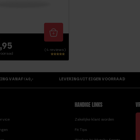
5
,95
(4 reviews)
oorraad
Waardering
4.75
uit 5
ING VANAF €40,-
LEVERING UIT EIGEN VOORRAAD
HANDIGE LINKS
VR
ervice
Zakelijke klant worden
ingen
Fit Tips
ren
Werken bij Matchu Sports