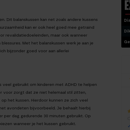
E
sen. Dit balanskussen kan net zoals andere kussens
Di
duurzaamheid kan er ook heel goed mee getraind
Di
or revalidatiedoeleinden, maar ook wanneer
Ge
 blessures. Met het balanskussen werk je aan je
zich bijzonder goed voor aan allerlei
ns veel gebruikt om kinderen met ADHD te helpen
voor zorgt dat ze niet helemaal stil zitten,
n op het kussen. Hierdoor kunnen ze zich veel
 het avondeten bijvoorbeeld. Je behaalt hierbij
er per dag gedurende 30 minuten gebruikt. Op
W
C
1
f kiezen wanneer je het kussen gebruikt.