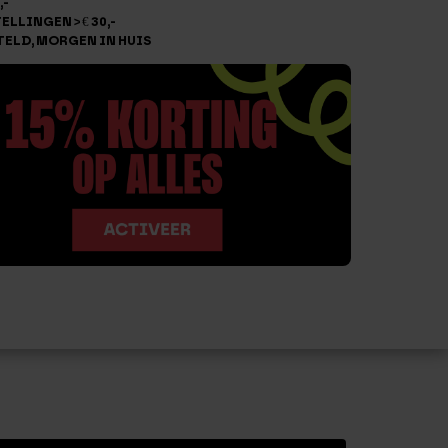
,-
LLINGEN > € 30,-
TELD, MORGEN IN HUIS