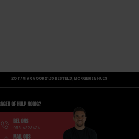
ZO T/M VR VOOR 21.30 BESTELD, MORGEN IN HUIS
AGEN OF HULP NODIG?
BEL ONS
053-4328424
MAIL ONS