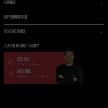
SERVICE
KG
HOE MOET JE
TOP PRODUCTEN
HOELAHOEPEN? LEER
HET IN 10 SIMPELE
STAPPEN
HANDIGE LINKS
HOELAHOEP
RESULTATEN
VRAGEN OF HULP NODIG?
HOELAHOEP
TRAININGSSCHEMA
BEL ONS
HYPERTROFIE, LEES
053-4328424
HOE JE SPIERMASSA
MAIL ONS
OPBOUWT!
[email protected]
I.
IS EEN FITNESS
HOELAHOEP SLECHT
VOOR JE NIEREN?