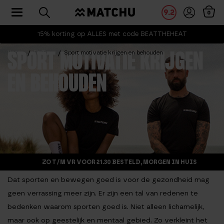
Toggle navigation
9.2
0
15% korting op ALLES met code BEATTHEHEAT
Home
Fit Tips
Sport motivatie krijgen en behouden
SPORT MOTIVATIE KRIJGEN
EN BEHOUDEN
ZO T/M VR VOOR 21.30 BESTELD, MORGEN IN HUIS
Dat sporten en bewegen goed is voor de gezondheid mag
geen verrassing meer zijn. Er zijn een tal van redenen te
bedenken waarom sporten goed is. Niet alleen lichamelijk,
maar ook op geestelijk en mentaal gebied. Zo verkleint het