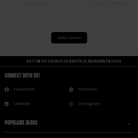
FITNESS, START NU
DUMBBELL
EN ERVAAR DE
OEFENINGEN
VOORDELEN!
DUMBBELL SET 20 KG
H.
F.
Alles tonen
HEXA DUMBBELL 10
FITNESS HOELAHOEP
KG
1.2KG GROEN
HEXA DUMBBELL 12,5
FITNESS HOELAHOEP
ZO T/M VR VOOR 21.30 BESTELD, MORGEN IN HUIS
KG
1.2KG PAARS
HEXA DUMBBELL 15
FITNESS HOELAHOEP
CONNECT WITH US!
KG
1.5KG ROZE
HEXA DUMBBELL 17,5
Facebook
FITNESS HOELAHOEP
Pinterest
KG
1.5KG ZWART
Linkedin
Instagram
HEXA DUMBBELL 20
KG
HEXA DUMBBELL 5
POPULAIRE BLOGS
KG
HEXA DUMBBELL 7,5