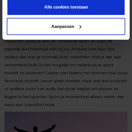
HOE KRIJG IK PLEZIER IN
Alle cookies toestaan
HET SPORTEN?
Aanpassen
Geen plezier in sporten? Vraag jezelf af hoe dit komt,
misschien speel je wel de verkeerde sport en past dit
eigenlijk wel helemaal niet bij jou. Probeer een keer iets
anders dan wat je normaal doet, misschien vind je dat wel
ontzettend leuk! Is het mogelijk om tijdens jouw sport
muziek te luisteren? Luister dan tijdens het sporten naar jouw
favoriete muziek. Liever geen muziek, maar wel een podcast
of andere vorm van audio kan jouw helpen om plezier te
krijgen in het sporten. Sport je momenteel alleen, neem dan
eens een vriend(in) mee.