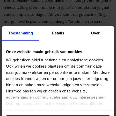
Doel behaald? Beloon jezelf dan ook, zit zorgt voor de juiste
mindset. Zorg ervoor dat je met jezelf afspreekt dat je gaat
sporten op vaste dagen. Dit voorkomt de gedachte “Ik ga
morgen wel in plaats van vandaag”. Ten slot kan je samen
met iemand anders gaan sporten, dit verhoogt de drempel
Toestemming
Details
Over
om niet te gaan.
Onze website maakt gebruik van cookies
Wij gebruiken altijd functionele en analytische cookies.
Ook willen we cookies plaatsen om de communicatie
naar jou makkelijker en persoonlijker te maken. Met deze
cookies kunnen wij en derde partijen jouw internetgedrag
binnen en buiten onze website volgen en verzamelen.
Hiermee passen wij en derden onze website,
advertenties en communicatie aan jouw interesses aan.
Door op 'accepteren' te klikken ga je hiermee akkoord.
Je kunt je cookievoorkeuren altijd weer aanpassen. Lees
er meer over in ons
privacy beleid
.