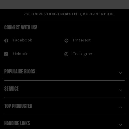
CONDITIE
KG
OPBOUWEN
ZO T/M VR VOOR 21.30 BESTELD, MORGEN IN HUIS
GEWICHTSVEST 20
OEFENINGEN
KG
CONDITIE
CONNECT WITH US!
GEWICHTSVEST 5
OPBOUWEN SCHEMA
KG
Facebook
Pinterest
H.
Linkedin
Instagram
HOE SNEL WORDEN
WE ONFIT?
POPULAIRE BLOGS
HOEVEEL CALORIEËN
VERBRAND JE MET
TOUWTJE
SERVICE
SPRINGEN?
I.
T.
TOP PRODUCTEN
IS TOUWTJE
TACTICAL WEIGHT
SPRINGEN GEZOND,
VEST
HANDIGE LINKS
OF TOCH NIET?
TIPS OM GOED TE