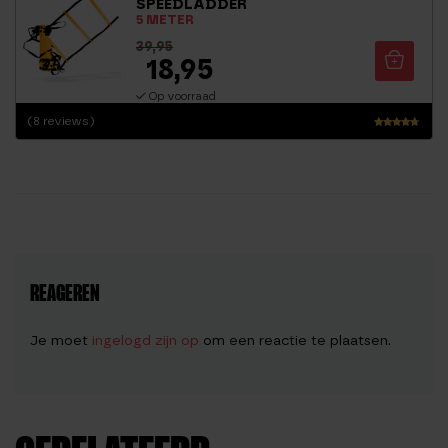
SPEEDLADDER
5 METER
39,95
18,95
Op voorraad
(8 reviews)
Waarderi
ng
4.44
uit 5
REAGEREN
Je moet
ingelogd zijn op
om een reactie te plaatsen.