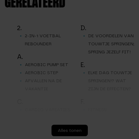
GERELATEERD
2.
D.
2-IN-1 VOETBAL
DE VOORDELEN VAN
REBOUNDER
TOUWTJE SPRINGEN;
SPRING JEZELF FIT!
A.
E.
AEROBIC PUMP SET
AEROBIC STEP
ELKE DAG TOUWTJE
AFVALLEN NA DE
SPRINGEN!? WAT
VAKANTIE
ZIJN DE EFFECTEN?
C.
F.
CARDIO VARIATIES
FITNESS
CIRCUIT TRAINING,
TRAMPOLINE PRO
WAT IS HET EN HOE
G.
Alles tonen
BEGIN JE ERMEE?
GEWICHTSVEST 10