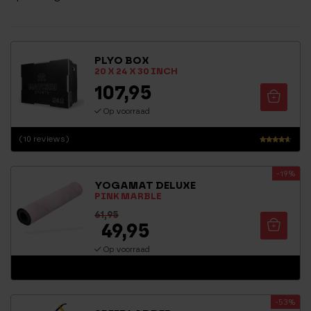
PLYO BOX
20 X 24 X 30 INCH
107,95
Op voorraad
(10 reviews)
Waarderi
ng
-19%
4.35
YOGAMAT DELUXE
uit 5
PINK MARBLE
61,95
49,95
Op voorraad
-53%