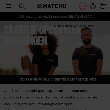
Toggle navigation
9.2
0
15% korting op ALLES met code BEATTHEHEAT
Home
Fit Tips
Oefeningen
Conditie opbouwen oefeningen
CONDITIE OPBOUWEN
OEFENINGEN
ZO T/M VR VOOR 21.30 BESTELD, MORGEN IN HUIS
Conditie is een belangrijk aspect om de maximale
sportprestaties uit jezelf te halen. Conditie wordt echter
vaak verward met uithoudingsvermogen.