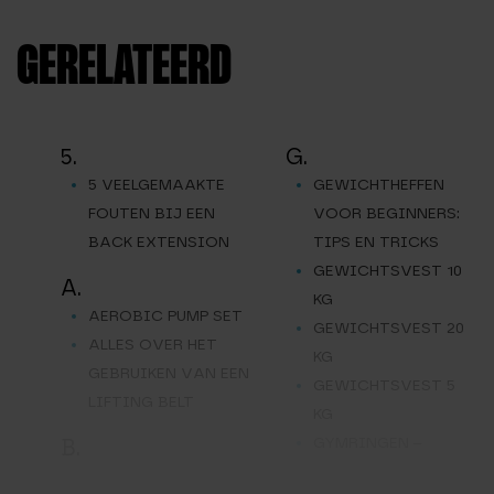
GERELATEERD
5.
G.
5 VEELGEMAAKTE
GEWICHTHEFFEN
FOUTEN BIJ EEN
VOOR BEGINNERS:
BACK EXTENSION
TIPS EN TRICKS
GEWICHTSVEST 10
A.
KG
AEROBIC PUMP SET
GEWICHTSVEST 20
ALLES OVER HET
KG
GEBRUIKEN VAN EEN
GEWICHTSVEST 5
LIFTING BELT
KG
GYMRINGEN –
B.
TURNRINGEN
BARBELL OPBERGREK