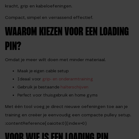
kracht, grip en kabeloefeningen.
Compact, simpel en verrassend effectief.
WAAROM KIEZEN VOOR EEN LOADING
PIN?
Omdat je meer wilt doen met minder materiaal.
Maak je eigen cable setup
Ideaal voor
grip- en onderarmtraining
Gebruik je bestaande
halterschijven
Perfect voor thuisgebruik en home gyms
Met één tool voeg je direct nieuwe oefeningen toe aan je
training en creëer je eenvoudig een compacte pulley setup.
:contentReference[oaicite:0]{index=0}
VOOR WIE IS EEN LOADING PIN