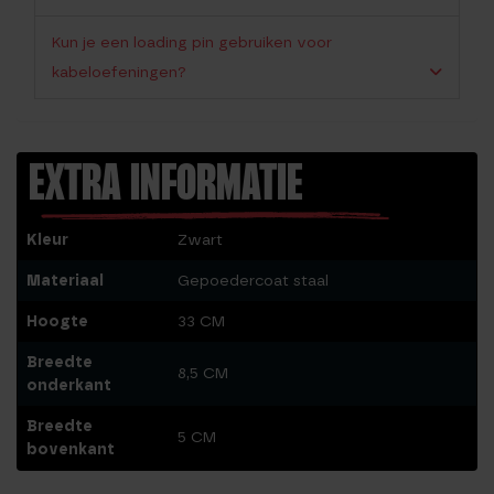
Kun je een loading pin gebruiken voor
kabeloefeningen?
EXTRA INFORMATIE
Kleur
Zwart
Materiaal
Gepoedercoat staal
Hoogte
33 CM
Breedte
8,5 CM
onderkant
Breedte
5 CM
bovenkant