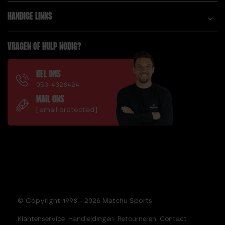
DIT ZIJN DE
HEXA DUMBBELL 7,5
HANDIGE LINKS
VOORDELEN VAN DE
KG
SUMO DEADLIFT!
HI-TEMP BUMPER
DOUBLE UNDERS
VRAGEN OF HULP NODIG?
PLATE 10 KG
DUMBBELL SET 20 KG
HI-TEMP BUMPER
PLATE 15 KG
BEL ONS
E.
053-4328424
HI-TEMP BUMPER
ELKE DAG TOUWTJE
MAIL ONS
PLATE 20 KG
SPRINGEN!? WAT
[email protected]
HI-TEMP BUMPER
ZIJN DE EFFECTEN?
PLATE 25 KG
F.
HI-TEMP BUMPER
FITNESS
PLATE 5 KG
TRAMPOLINE PRO
HOE LANG MOET EEN
FRACTIONAL PLATE
SPRINGTOUW ZIJN?
0.25 KG
HOEVEEL CALORIEËN
© Copyright 1998 - 2026 Matchu Sports
FRACTIONAL PLATE
VERBRAND JE MET
0.5 KG
TOUWTJE
Klantenservice
Handleidingen
Retourneren
Contact