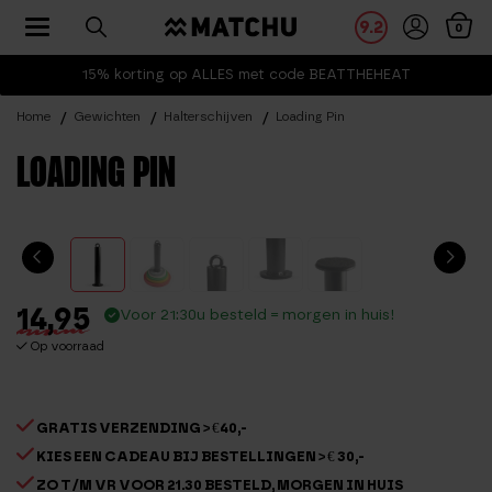
Toggle navigation
9.2
0
15% korting op ALLES met code BEATTHEHEAT
Home
Gewichten
Halterschijven
Loading Pin
LOADING PIN
14,95
Voor 21:30u besteld = morgen in huis!
Op voorraad
GRATIS VERZENDING > €40,-
KIES EEN CADEAU BIJ BESTELLINGEN > € 30,-
ZO T/M VR VOOR 21.30 BESTELD, MORGEN IN HUIS