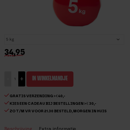
34,95
Vinyl
-
+
IN WINKELMANDJE
dumbbells
aantal
GRATIS VERZENDING > €40,-
KIES EEN CADEAU BIJ BESTELLINGEN > € 30,-
ZO T/M VR VOOR 21.30 BESTELD, MORGEN IN HUIS
Beschrijving
Extra informatie