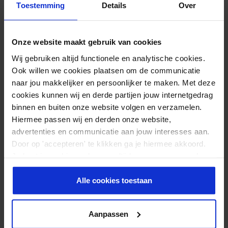
Toestemming
Details
Over
VEELGESTELDE VRAGEN OVER VINYL
DUMBBELLS
Onze website maakt gebruik van cookies
Wij gebruiken altijd functionele en analytische cookies.
Ook willen we cookies plaatsen om de communicatie
Voor wie zijn vinyl dumbbells geschikt?
naar jou makkelijker en persoonlijker te maken. Met deze
cookies kunnen wij en derde partijen jouw internetgedrag
Wat is het voordeel van een vinyl coating?
binnen en buiten onze website volgen en verzamelen.
Hiermee passen wij en derden onze website,
Welke gewichten zijn het beste om mee te
advertenties en communicatie aan jouw interesses aan.
beginnen?
Door op 'accepteren' te klikken ga je hiermee akkoord.
Je kunt je cookievoorkeuren altijd weer aanpassen. Lees
er meer over in ons
privacy beleid
.
Alle cookies toestaan
EXTRA INFORMATIE
Materiaal
Vinyl
Aanpassen