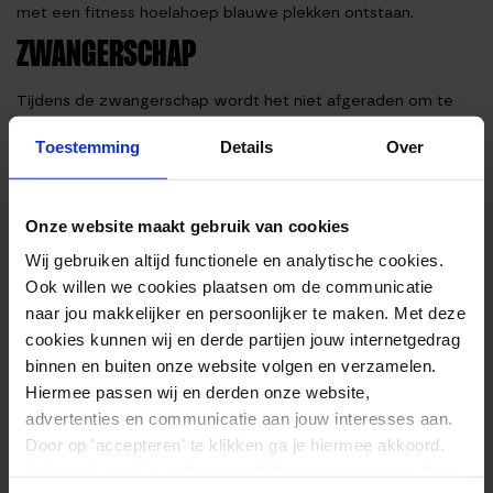
met een fitness hoelahoep blauwe plekken ontstaan.
ZWANGERSCHAP
Tijdens de zwangerschap wordt het niet afgeraden om te
hoelahoepen. Dit geldt echter wel voor hoelahoepen met
Toestemming
Details
Over
een fitness hoelahoep. De inspanning kan in deze tijd voor
veel vrouwen erg zwaar zijn. Daarnaast is dit getest op
zwangere vrouwen. Veel vrouwen kregen hierbij blauwe
Onze website maakt gebruik van cookies
plekken. Hier ben je natuurlijk niet blij mee en tijdens de
Wij gebruiken altijd functionele en analytische cookies.
zwangerschap is dit natuurlijk niet fijn.
Ook willen we cookies plaatsen om de communicatie
naar jou makkelijker en persoonlijker te maken. Met deze
VOORAFGAAND LETSEL AAN RUGGENGRAAT
cookies kunnen wij en derde partijen jouw internetgedrag
OF GEWRICHTEN
binnen en buiten onze website volgen en verzamelen.
Hiermee passen wij en derden onze website,
Vooral bij oudere mensen komen er soms gevallen voor
advertenties en communicatie aan jouw interesses aan.
waarbij het lichaam al te maken heeft met slijtage door
Door op 'accepteren' te klikken ga je hiermee akkoord.
eerdere activiteiten. Ondanks dat de fitness hoelahoeps zich
Je kunt je cookievoorkeuren altijd weer aanpassen. Lees
richten op de core van het lichaam kan het alsnog wel een