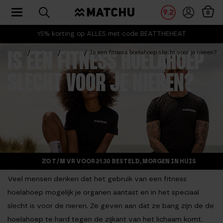
Toggle navigation
9.2
0
15% korting op ALLES met code BEATTHEHEAT
Home
Fit Tips
Feiten
Is een fitness hoelahoep slecht voor je nieren?
IS EEN FITNESS HOELAHOEP
SLECHT VOOR JE NIEREN?
ZO T/M VR VOOR 21.30 BESTELD, MORGEN IN HUIS
Veel mensen denken dat het gebruik van een fitness
hoelahoep mogelijk je organen aantast en in het speciaal
slecht is voor de nieren. Ze geven aan dat ze bang zijn de de
hoelahoep te hard tegen de zijkant van het lichaam komt.