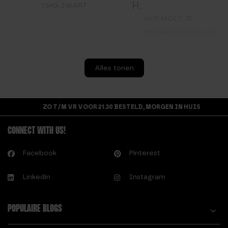
H.
1.5KG ZWART
HOE MOET JE
HOELAHOEPEN? LEER
HET IN 10 SIMPELE
STAPPEN
Alles tonen
HOELAHOEP
S.
RESULTATEN
SPORT MOTIVATIE
HOELAHOEP
KRIJGEN EN
ZO T/M VR VOOR 21.30 BESTELD, MORGEN IN HUIS
TRAININGSSCHEMA
BEHOUDEN
CONNECT WITH US!
I.
W.
IS EEN FITNESS
Facebook
Pinterest
WELKE HOELAHOEP
HOELAHOEP SLECHT
MOET IK KOPEN?
VOOR JE NIEREN?
Linkedin
Instagram
M.
MET EEN HOELAHOEP
POPULAIRE BLOGS
AFVALLEN