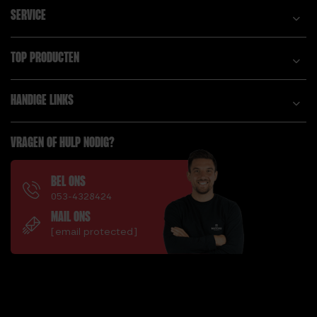
SERVICE
TOP PRODUCTEN
HANDIGE LINKS
VRAGEN OF HULP NODIG?
BEL ONS
053-4328424
MAIL ONS
[email protected]