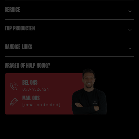
SERVICE
TOP PRODUCTEN
HANDIGE LINKS
VRAGEN OF HULP NODIG?
BEL ONS
053-4328424
MAIL ONS
[email protected]