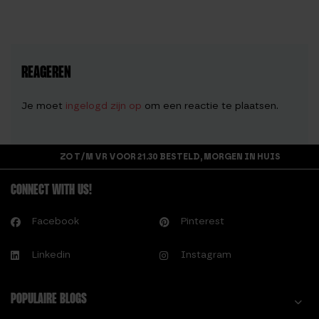
REAGEREN
Je moet
ingelogd zijn op
om een reactie te plaatsen.
ZO T/M VR VOOR 21.30 BESTELD, MORGEN IN HUIS
CONNECT WITH US!
Facebook
Pinterest
Linkedin
Instagram
POPULAIRE BLOGS