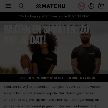
Toggle navigation
9.2
0
15% korting op ALLES met code BEATTHEHEAT
Home
Fit Tips
Feiten
Vasten en sporten: zo doe je dat!
VASTEN EN SPORTEN: ZO
DOE JE DAT!
ZO T/M VR VOOR 21.30 BESTELD, MORGEN IN HUIS
Sporten terwijl je je eerste maaltijden overslaat: het vasten
en sporten wordt steeds populairder. Sommige mensen
vinden het erg prettig om te trainen op een lege maag en
soms doe je het vanuit je geloof. Vasten combineren met