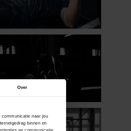
Over
de communicatie naar jou
nternetgedrag binnen en
ertenties en communicatie