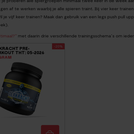
je proberen alle spiergroepen minimaal twee keer in de week aan t
gen af te werken waarbij je alle spieren traint. Bij vier keer trai
l je vijf keer trainen? Maak dan gebruik van een legs push pull up
eek).
timaal?”
met daarin drie verschillende trainingsschema’s om ieder
-20%
KRACHT PRE-
KOUT THT: 05-2026
 GRAM