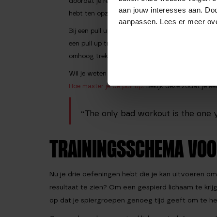
doordat je relatieve kracht nodig hebt om deze 
aan jouw interesses aan. Doo
hebt ten opzichte van je lichaamsgewicht.
aanpassen. Lees er meer ov
Bij een pull up train je je bovenlichaam, met na
een pull up trek je op aan een stang waarbij je j
omhoog trekt en even kort vast houdt. Zak verv
Wil je weten hoe je de perfecte pull up uitvoert
Hoe master je de pull up
. Bekijk deze zodat je e
“The only bad workout is the one 
TRAININGSSCHEMA VOOR
Nu je drie oefeningen hebt die je kan uitvoeren 
resultaat te zien? Om een gespierd lichaam te krijge
op dat je spiergroepen genoeg tijd geeft om te her