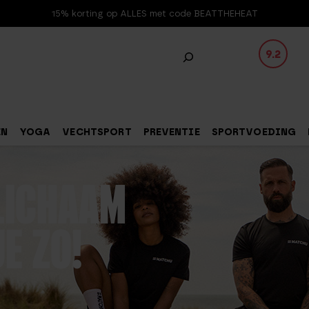
15% korting op ALLES met code BEATTHEHEAT
9.2
EN
YOGA
VECHTSPORT
PREVENTIE
SPORTVOEDING
LICHAAM
E ZO!