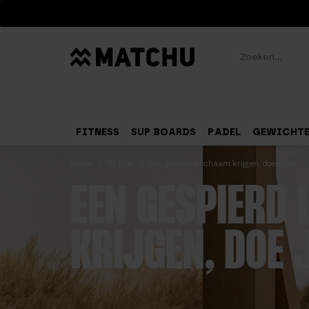
Zoeken
FITNESS
SUP BOARDS
PADEL
GEWICHT
Home
Fit Tips
Een gespierd lichaam krijgen, doe je zo!
EEN GESPIERD 
KRIJGEN, DOE J