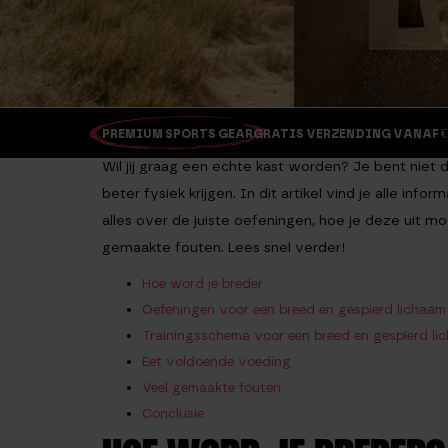
PREMIUM SPORTS GEAR
GRATIS VERZENDING VANAF €
Wil jij graag een echte kast worden? Je bent niet
beter fysiek krijgen. In dit artikel vind je alle in
alles over de juiste oefeningen, hoe je deze uit 
gemaakte fouten. Lees snel verder!
Hoe word je breder
Oefeningen voor een breed en gespierd lichaam
Trainingsschema voor een breed en gespierd li
Eet voldoende voeding
Veel gemaakte fouten
Conclusie