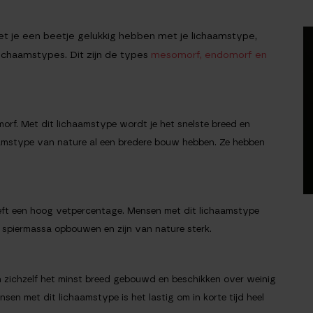
moet je een beetje gelukkig hebben met je lichaamstype,
 lichaamstypes. Dit zijn de types
mesomorf, endomorf en
morf. Met dit lichaamstype wordt je het snelste breed en
amstype van nature al een bredere bouw hebben. Ze hebben
eft een hoog vetpercentage. Mensen met dit lichaamstype
l spiermassa opbouwen en zijn van nature sterk.
 zichzelf het minst breed gebouwd en beschikken over weinig
en met dit lichaamstype is het lastig om in korte tijd heel