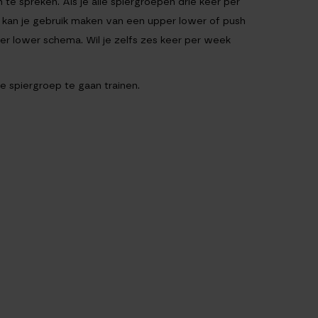
e spreken. Als je alle spiergroepen drie keer per
nen kan je gebruik maken van een upper lower of push
per lower schema. Wil je zelfs zes keer per week
e spiergroep te gaan trainen.