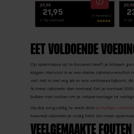
29,95
29,9
21,95
2
(1 reviews)
Op voorraad
Op 
Waarderin
g
5.00
uit 5
EET VOLDOENDE VOEDIN
Op spiermassa op te bouwen heeft je lichaam geno
krijgen. Hiervoor is er een kleine calorieoverschot
vet. Het is niet erg als er iets vetmassa bijkomt, 
% meer calorieën dan normaal. Eet je normaal 2000
bulken met cutten om je vetpercentage te verlag
Ga dus zorgvuldig te werk door
je huidige vetper
hoeveel calorieën je nodig hebt om meer spiermass
VEELGEMAAKTE FOUTEN