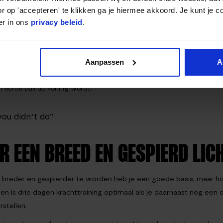
oefening te kunnen uitvoeren. Dit is de absolute kracht die je
r op 'accepteren' te klikken ga je hiermee akkoord. Je kunt je c
er in ons
privacy beleid
.
me de armen, schouders, rug en buikspieren. Bij het uitvoeren van
e optrekt boven je lichaam. Zorg ervoor dat je je lichaam explosief
olgens rustig en geleidelijk naar beneden.
Aanpassen
A
? Hiervoor hebben we speciaal een informatief artikel geschreven:
en echte pull up koning wordt!
you didn’t do”
 EEN BREED EN GESPIERD LIC
om breder en gespierder te worden heb je een goede basis, maar 
n is drie dagen krachttraining optimaal als je daarnaast nog een dr
stellen.