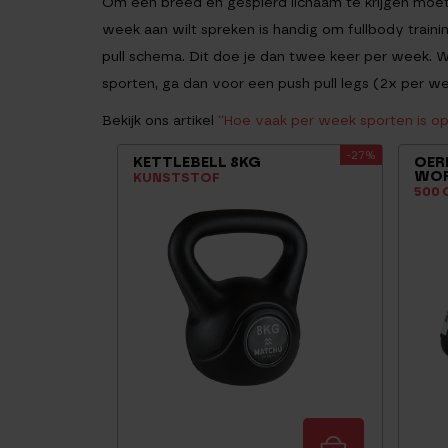
Om een breed en gespierd lichaam te krijgen moet 
week aan wilt spreken is handig om fullbody trainin
pull schema. Dit doe je dan twee keer per week. Wi
sporten, ga dan voor een push pull legs (2x per w
Bekijk ons artikel
“Hoe vaak per week sporten is op
-27%
KETTLEBELL 8KG
OER
WOR
KUNSTSTOF
500