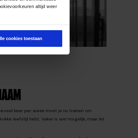
ookievoorkeuren altijd weer
lle cookies toestaan
HAAM
hoeveel keer per week moet je nu trainen om
ukke leefstijl hebt. Vaker is wel mogelijk, maar let