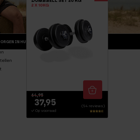
DUMBBELL SET 20 KG
2 X 10KG
MORGEN IN HUIS
RETOURNEREN
ZAKELIJK
en
tellen
t
64,95
37,95
(54 reviews)
Op voorraad
Waarder
ing
4.22
uit 5