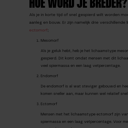
HOE WORD JE BREDER?
Als je in korte tijd of snel gespierd wilt worden 
aanleg en bouw. Er zijn namelijk drie verschillende
ectomorf
;
Mesomorf
Als je geluk hebt, heb je het lichaamstype meso
gespierd. Dit komt omdat mensen met dit licha
veel spiermassa en een laag vetpercentage.
Endomorf
De endomorf is al wat steviger gebouwd en he
komen sneller aan, maar kunnen wel relatief sne
Ectomorf
Mensen met het lichaamstype ectomorf zijn van
spiermassa en een laag vetpercentage. Voor mens