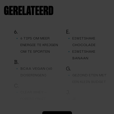
GERELATEERD
6.
E.
6 TIPS OM MEER
EIWITSHAKE
ENERGIE TE KRIJGEN
CHOCOLADE
OM TE SPORTEN
EIWITSHAKE
BANAAN
B.
G.
BCAA VEGAN (60
DOSERINGEN)
GEZOND ETEN MET
EEN KLEIN BUDGET
C.
J.
CLEAR WHEY –
FOREST FRUIT
JE
CALORIEBEHOEFTE
BEREKENEN DOE JE