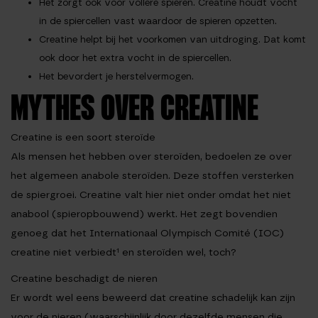
Het zorgt ook voor vollere spieren. Creatine houdt vocht
in de spiercellen vast waardoor de spieren opzetten.
Creatine helpt bij het voorkomen van uitdroging. Dat komt
ook door het extra vocht in de spiercellen.
Het bevordert je herstelvermogen.
MYTHES OVER CREATINE
Creatine is een soort steroïde
Als mensen het hebben over steroïden, bedoelen ze over
het algemeen anabole steroïden. Deze stoffen versterken
de spiergroei. Creatine valt hier niet onder omdat het niet
anabool (spieropbouwend) werkt. Het zegt bovendien
genoeg dat het Internationaal Olympisch Comité (IOC)
creatine niet verbiedt¹ en steroïden wel, toch?
Creatine beschadigt de nieren
Er wordt wel eens beweerd dat creatine schadelijk kan zijn
voor de nieren (waarschijnlijk door dezelfde mensen die