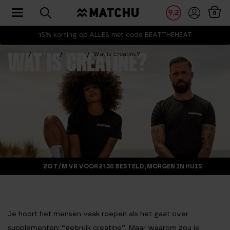
Toggle navigation
9.2
0
15% korting op ALLES met code BEATTHEHEAT
Home
Fit Tips
Feiten
Wat is creatine?
WAT IS CREATINE?
ZO T/M VR VOOR 21.30 BESTELD, MORGEN IN HUIS
Je hoort het mensen vaak roepen als het gaat over
supplementen: “gebruik creatine”. Maar waarom zou je