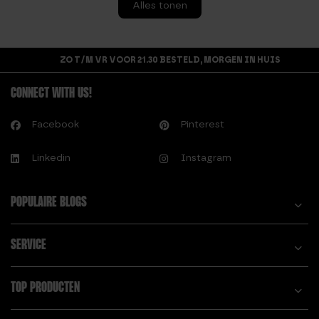
Alles tonen
ZO
V.
ZO T/M VR VOOR 21.30 BESTELD, MORGEN IN HUIS
VOEDINGSSUPPLEME
NTEN VOOR
CONNECT WITH US!
BEGINNERS
Facebook
Pinterest
W.
WAT IS CREATINE?
Linkedin
Instagram
WAT ZIJN
FATBURNERS
POPULAIRE BLOGS
Z.
ZO GEBRUIK JE
SERVICE
DROPSETS OM MEER
SPIERMASSA OP TE
BOUWEN!
TOP PRODUCTEN