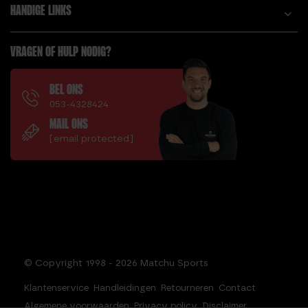
HANDIGE LINKS
VRAGEN OF HULP NODIG?
BEL ONS
053-4328424
MAIL ONS
[email protected]
© Copyright 1998 - 2026 Matchu Sports
Klantenservice
Handleidingen
Retourneren
Contact
Algemene voorwaarden
Privacy policy
Disclaimer