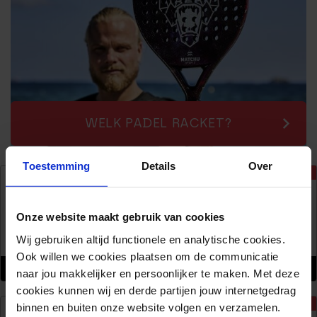
WELK PADEL RACKET?
Toestemming
Details
Over
-25%
PADEL RACKET – BEAR
BEGINNER
79,95
Onze website maakt gebruik van cookies
59,95
Wij gebruiken altijd functionele en analytische cookies.
Op voorraad
Ook willen we cookies plaatsen om de communicatie
(22 reviews)
naar jou makkelijker en persoonlijker te maken. Met deze
Waarderin
cookies kunnen wij en derde partijen jouw internetgedrag
g
-20%
4.91
binnen en buiten onze website volgen en verzamelen.
PADEL RACKET – GORILLA
uit 5