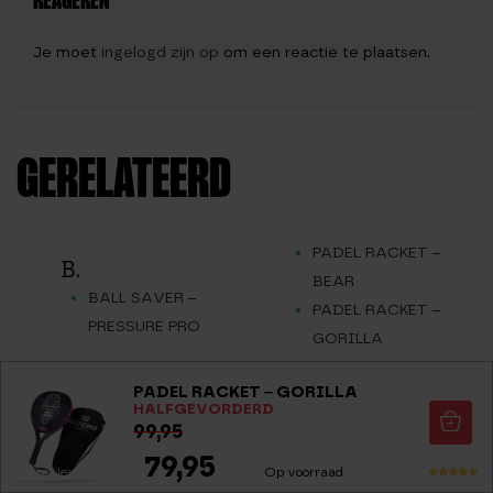
REAGEREN
Je moet
ingelogd zijn op
om een reactie te plaatsen.
GERELATEERD
PADEL RACKET –
B.
BEAR
BALL SAVER –
PADEL RACKET –
PRESSURE PRO
GORILLA
PADEL RACKET –
J.
PADEL RACKET – GORILLA
PANTHER
JUNIOR PADEL
HALFGEVORDERD
PADEL RACKET TAS
99,95
RACKET – LION
PADEL REGELS :
79,95
O.
(19 reviews)
Op voorraad
ALLES WAT JE MOET
Waarderi