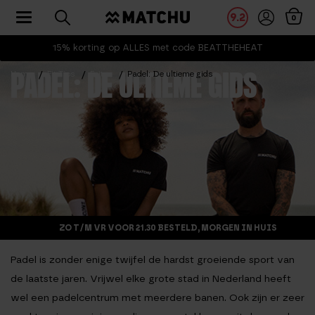
Toggle navigation
9.2
0
15% korting op ALLES met code BEATTHEHEAT
Home
Fit Tips
Feiten
Padel: De ultieme gids
PADEL: DE ULTIEME GIDS
ZO T/M VR VOOR 21.30 BESTELD, MORGEN IN HUIS
Padel is zonder enige twijfel de hardst groeiende sport van
de laatste jaren. Vrijwel elke grote stad in Nederland heeft
wel een padelcentrum met meerdere banen. Ook zijn er zeer